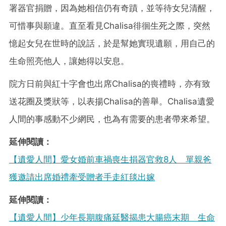
署器官捐贈，因為她相信仍有奇蹟，並等待女兒清醒，
可惜事與願違。直至看見Chalisa徘徊生死之際，突然
憶起女兒在世時的說話，於是幫她實現遺願，用自己的
生命照亮他人，讓她得以安息。
院方日前與紅十字會也出席Chalisa的喪禮時，亦有致
送花圈及獎狀等，以表揚Chalisa的善舉。Chalisa遺愛
人間的事感動不少網民，也為有需要的患者帶來希望。
延伸閱讀：
【遺愛人間】愛女婚前車禍喪生捐器官救8人 單親爸
獲邀請出席婚禮牽受贈者手走紅毯出嫁
延伸閱讀：
【遺愛人間】少年長期腹痛延醫揭患大腸癌末期 生命