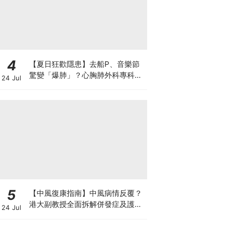
4
【夏日狂歡隱患】去船P、音樂節
驚變「爆肺」？心胸肺外科專科醫
24 Jul
生拆解高瘦男消暑危機
5
【中風復康指南】中風病情反覆？
港大副教授全面拆解併發症及護理
24 Jul
對策 助患者穩步復康