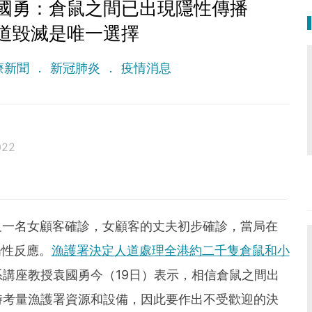
國勇：倉鼠之間已出現隱性傳播
道毀滅是唯一選擇
療新聞
新冠肺炎
疫情消息
022
女店員及一名女顧客確診，女顧客的丈夫初步確診，當局在
陽性反應。
漁護署決定人道處理全港約二千隻倉鼠和小
講座教授袁國勇今（19日）表示，相信倉鼠之間出
時考量漁護署資源和設備，因此要作出不受歡迎的決