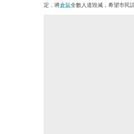
定，將
倉鼠
全數人道毀滅，希望市民