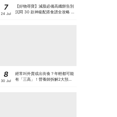
7
【好物尋寶】減脂必備高纖餅告別
沉悶 30 款神級配搭食譜全攻略 日
24 Jul
日也有好早餐！
8
經常叫外賣或出街食？年輕都可能
有「三高」！營養師拆解2大預防
30 Jul
關鍵