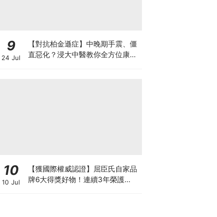
9
【對抗柏金遜症】中晚期手震、僵
直惡化？浸大中醫教你全方位康復
24 Jul
自救法（附4大體質食療）
10
【獲國際權威認證】屈臣氏自家品
牌6大得獎好物！連續3年榮護
10 Jul
Monde Selection國際品質大獎