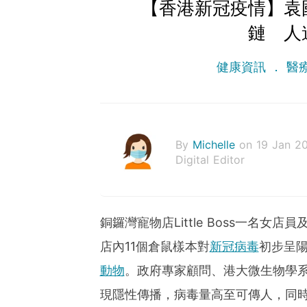
【香港新冠疫情】袁
鏈 人
健康資訊
醫
By
Michelle
on 19 Jan 2
Digital Editor
銅鑼灣寵物店Little Boss一名
店內11個倉鼠樣本對
新冠病毒
初步呈
動物
。政府專家顧問、港大微生物學系
現隱性傳播，病毒量高至可傳人，同