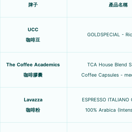
牌子
產品名稱
UCC
GOLDSPECIAL - Ric
咖啡豆
The Coffee Academics
TCA House Blend Sp
咖啡膠囊
Coffee Capsules - me
Lavazza
ESPRESSO ITALIANO
咖啡粉
100% Arabica (Intens