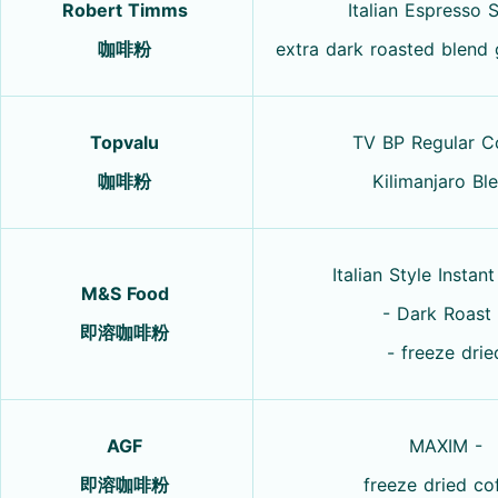
Robert Timms
Italian Espresso S
咖啡粉
extra dark roasted blend
Topvalu
TV BP Regular C
咖啡粉
Kilimanjaro Bl
Italian Style Instan
M&S Food
- Dark Roast
即溶咖啡粉
- freeze drie
AGF
MAXIM -
即溶咖啡粉
freeze dried co