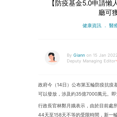
【防疫基金5.0申請懶
廳可獲
健康資訊
醫
By
Giann
on 15 Jan 202
Deputy Managing Editor
人生無需太完美，健康快樂
政府今（14日）公布第五輪防疫抗疫
可以發放，涉及約35億7000萬元。
行政長官林鄭月娥表示，由於目前處
44天至158天不等的受限時間，新