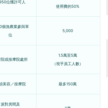
950位獲許可人
使用費的50%
60個漁農業參與單
5,000
位
1.5萬至5萬
容院或按摩院處所
（視乎員工人數）
鎖美容／按摩院
最多150萬
派對房間及