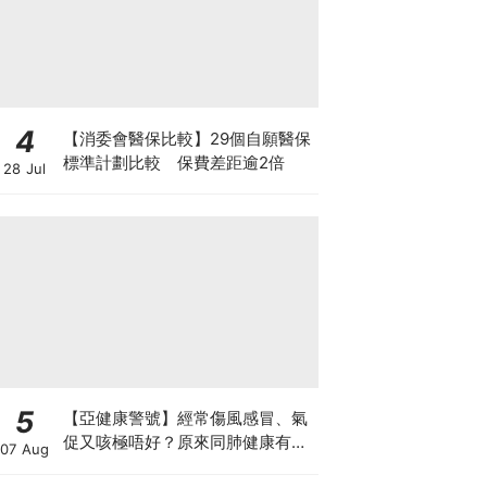
4
【消委會醫保比較】29個自願醫保
標準計劃比較 保費差距逾2倍
28 Jul
5
【亞健康警號】經常傷風感冒、氣
促又咳極唔好？原來同肺健康有
07 Aug
關！