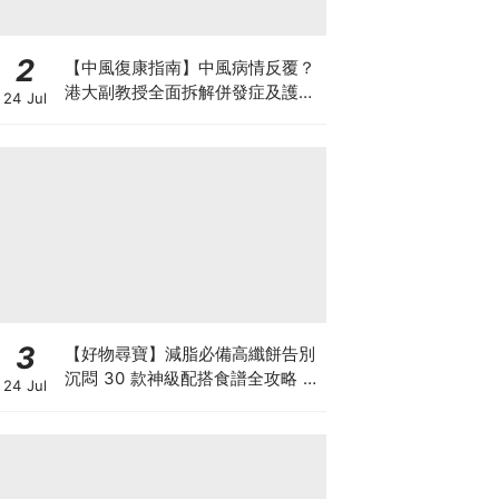
2
【中風復康指南】中風病情反覆？
港大副教授全面拆解併發症及護理
24 Jul
對策 助患者穩步復康
3
【好物尋寶】減脂必備高纖餅告別
沉悶 30 款神級配搭食譜全攻略 日
24 Jul
日也有好早餐！