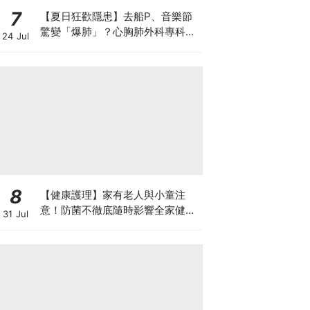
7
【夏日狂歡隱患】去船P、音樂節
驚變「爆肺」？心胸肺外科專科醫
24 Jul
生拆解高瘦男消暑危機
8
【健康護理】家有老人與小童注
意！防菌不徹底隨時影響全家健康
31 Jul
一文看清如何挑選正確的清潔防護