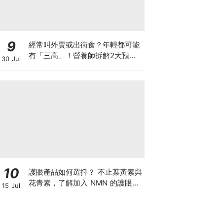
9
經常叫外賣或出街食？年輕都可能
有「三高」！營養師拆解2大預防
30 Jul
關鍵
10
護眼產品如何選擇？ 不止葉黃素與
花青素，了解加入 NMN 的護眼方
15 Jul
案