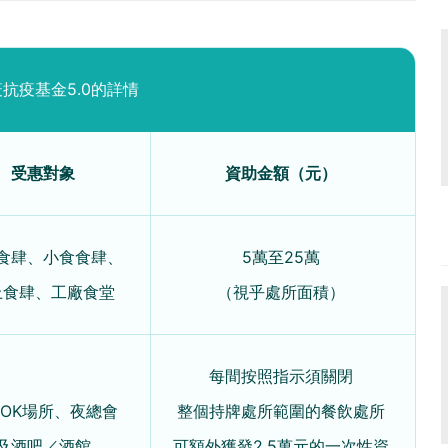
抗疫基金5.0的詳情
受惠對象
資助金額（元）
食肆、小食食肆、
5萬至25萬
上食肆、工廠食堂
（視乎處所面積）
每間按照指示須關閉
OK場所、夜總會
整個持牌處所範圍的餐飲處所
及酒吧／酒館
可額外獲發2.5萬元的一次性資