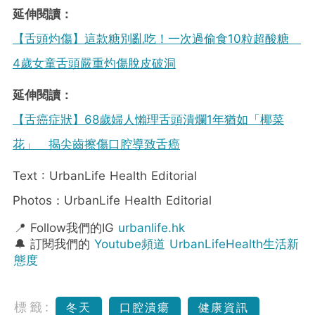
延伸閱讀：
【舌頭灼傷】這款糖別亂吃！一次過偷食10粒超酸糖
4歲女童舌頭嚴重灼傷脫皮破洞
延伸閱讀：
【舌癌症狀】68歲婦人懶理舌頭潰爛1年猶如「椰菜
花」 揭尖齒擦傷口腔導致舌癌
Text : UrbanLife Health Editorial
Photos：UrbanLife Health Editorial
📍 Follow我們的IG
urbanlife.hk
🔔 訂閱我們的
Youtube頻道 UrbanLifeHealth生活新
態度
標籤:
冬天
口腔潰瘍
健康資訊