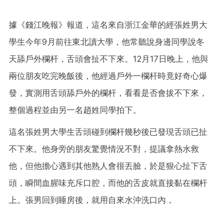
據《錢江晚報》報道，這名來自浙江金華的經張姓男大
學生今年9月前往東北讀大學，他常聽說身邊同學說冬
天舔戶外欄杆，舌頭會扯不下來。12月17日晚上，他與
兩位朋友吃完晚飯後，他經過戶外一欄杆時竟好奇心爆
發，實測用舌頭舔戶外的欄杆，看看是否會拔不下來，
整個過程並由另一名趙姓同學拍下。
這名張姓男大學生舌頭碰到欄杆幾秒後已發現舌頭已扯
不下來。他身旁的朋友驚覺情況不對，提議拿熱水救
他，但他擔心遇到其他熟人會很丟臉，於是狠心扯下舌
頭，瞬間血腥味充斥口腔，而他的舌皮就直接黏在欄杆
上。張男回到睡房後，就用自來水沖洗口內，