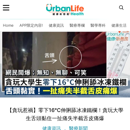
Home
APP限定內容!
健康資訊
醫療專欄
醫學專科
健康生活
【貪玩惹禍】零下16°C伸脷舔冰凍鐵欄！貪玩大學
生舌頭黏住一扯痛失半截舌皮痛爆
健康資訊
醫療新聞