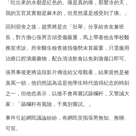
「吐出來的水都是紅色的。痛是真的痛，那麼冷的天，
我的五官其實都是麻木的，但竟然還是感受到了痛。」
回到宿舍之後，趙男將是次「壯舉」分享給舍友兼班
長，對方擔心張男舌頭受傷嚴重，馬上帶著他去學校醫
務室求診。所幸醫生檢查後指傷勢未算嚴重，只需服用
治療口腔潰瘍藥物，配合清淡飲食以免刺激傷口即可。
張男事後更將這段影片傳送給父母觀看，結果當然是被
臭罵一頓，他仍然認為這是他學生時代值得紀念的時刻
之一，但他也表示，以後不會再嘗試舔欄杆，又警誡大
家：「舔欄杆有風險，千萬別嘗試。」
事件引起網民議論紛紛，有網民笑指張男無知、無聊、
可笑。