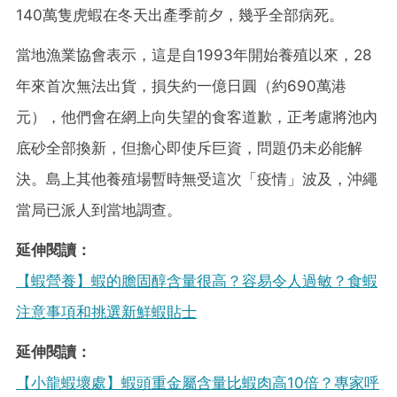
140萬隻虎蝦在冬天出產季前夕，幾乎全部病死。
當地漁業協會表示，這是自1993年開始養殖以來，28
年來首次無法出貨，損失約一億日圓（約690萬港
元），他們會在網上向失望的食客道歉，正考慮將池內
底砂全部換新，但擔心即使斥巨資，問題仍未必能解
決。島上其他養殖場暫時無受這次「疫情」波及，沖繩
當局已派人到當地調查。
延伸閱讀：
【蝦營養】蝦的膽固醇含量很高？容易令人過敏？食蝦
注意事項和挑選新鮮蝦貼士
延伸閱讀：
【小龍蝦壞處】蝦頭重金屬含量比蝦肉高10倍？專家呼