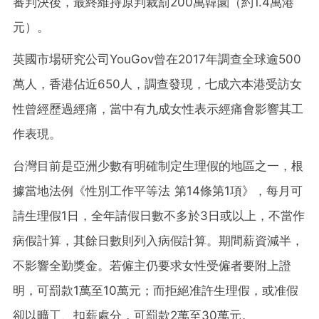
審判決後，最終維持原判裁罰200萬韓圜（約1.4萬港
元）。
英國市場研究公司YouGov曾在2017年調查全球逾500
萬人，香港佔近650人，調查發現，七成六本港受訪女
性曾經歷過經痛，當中有九成女性表示經痛會影響其工
作表現。
台灣目前是亞洲少數有明確制定生理假的地區之一，根
據當地法例《性別工作平等法 第14條第1項》，每月可
請生理假1日，全年請假日數不多於3日或以上，不當作
病假計算，其餘日數則列入病假計算。期間薪資減半，
不影響全勤獎金。若僱主仍要求女性受僱者要附上證
明，可罰款1萬至10萬元；而拒絕准許生理假，或准假
卻以曠工、扣薪處分，可罰款2萬至30萬元。