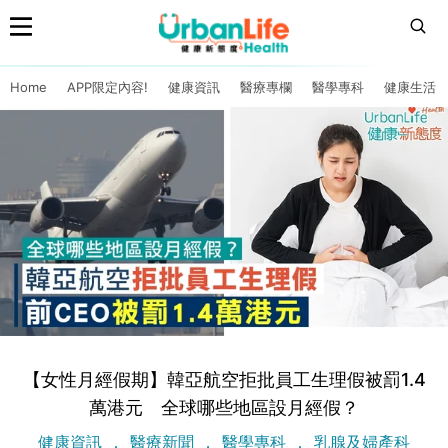
Home
APP限定內容!
健康資訊
醫療專欄
醫學專科
健康生活
【女性月經假期】韓亞航空拒批員工生理假被罰1.4
萬港元 全球哪些地區設月經假？
健康資訊
醫療新聞
醫學專科
乳腺及婦產科