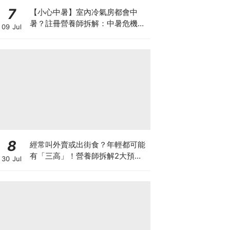
7
【小心中暑】室內冷氣房都會中
暑？註冊營養師拆解：中暑危機及
09 Jul
正確補水 平衡電解質
8
經常叫外賣或出街食？年輕都可能
有「三高」！營養師拆解2大預防
30 Jul
關鍵