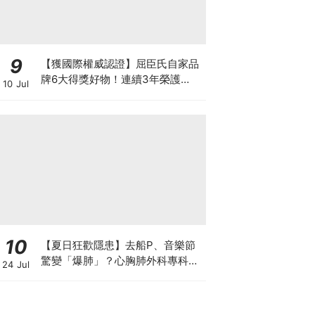
9
【獲國際權威認證】屈臣氏自家品
牌6大得獎好物！連續3年榮護
10 Jul
Monde Selection國際品質大獎
10
【夏日狂歡隱患】去船P、音樂節
驚變「爆肺」？心胸肺外科專科醫
24 Jul
生拆解高瘦男消暑危機