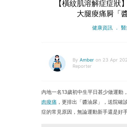
【橫紋肌溶解症症狀】
大腿痠痛屙「
健康資訊
醫
By
Amber
on 23 Apr 20
Reporter
內地一名13歲初中生平日甚少做運動
肉痠痛
，更排出「醬油尿」，送院確
症的常見原因，無論運動新手還是好