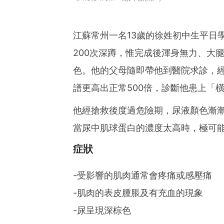
江蘇常州一名13歲的徐姓初中生平日
200次深蹲，惟完成後渾身無力、大
色。他的父母隨即帶他到醫院求診，
譜更高出正常500倍，診斷他患上「
他經搶救後度過危險期，尿液顏色漸
當尿中肌球蛋白的濃度太高時，極可
症狀
-受影響的肌肉通常會疼痛或感壓痛
-肌肉的表皮腫脹及有充血的現象
-尿呈現深棕色