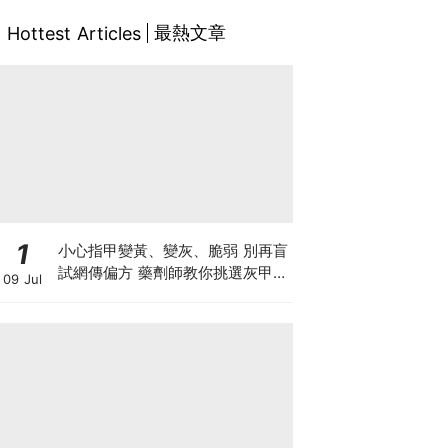
最熱文章
Hottest Articles
1
小心指甲變黃、變灰、脆弱 別再盲
試網傳偏方 藥劑師教你挑選灰甲產
09 Jul
品3大黃金法則