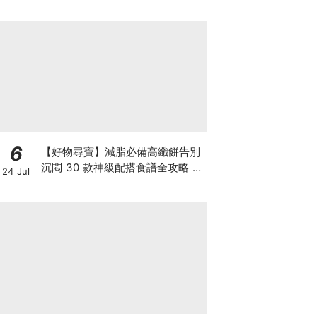
6
【好物尋寶】減脂必備高纖餅告別
沉悶 30 款神級配搭食譜全攻略 日
24 Jul
日也有好早餐！