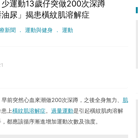
少運動13歲仔突做200次深蹲
醬油尿」揭患橫紋肌溶解症
療新聞
運動與健身
運動
21
，早前突然心血來潮做200次深蹲，之後全身無力、
肌
診患上
橫紋肌溶解症
。
過量運動
是引起橫紋肌肉溶解
手，都應該循序漸進增加運動次數及強度。