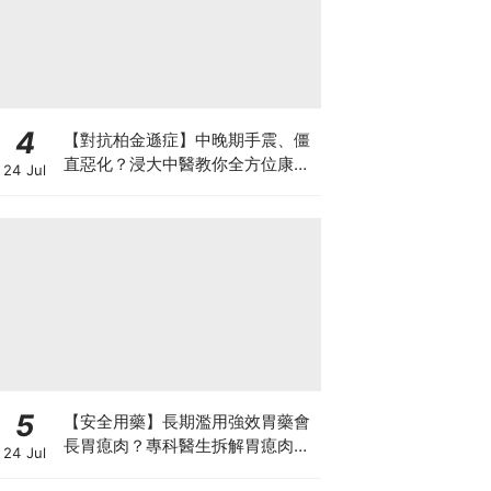
4
【對抗柏金遜症】中晚期手震、僵
直惡化？浸大中醫教你全方位康復
24 Jul
自救法（附4大體質食療）
5
【安全用藥】長期濫用強效胃藥會
長胃瘜肉？專科醫生拆解胃瘜肉癌
24 Jul
變風險與切除迷思