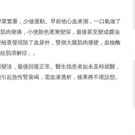
學業繁重，少做運動。早前他心血來潮，一口氣做了
腿肌肉痠痛，小便顏色逐漸變深，最後甚至變成醬油
經檢查發現除了血尿外，雙側大腿肌肉僵硬，血檢酶
橫紋肌溶解症」。
漸變淡，最後回復正常。醫生指患者如未及時就醫，
能引起急性腎衰竭，需血液透析，後果將不堪設想。