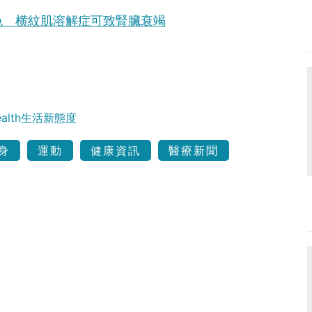
色 横紋肌溶解症可致腎臟衰竭
Health生活新態度
身
運動
健康資訊
醫療新聞