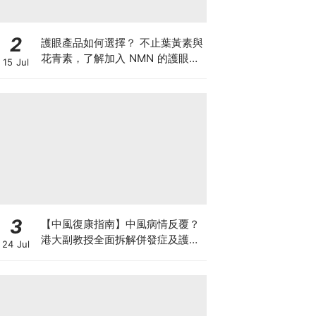
2
護眼產品如何選擇？ 不止葉黃素與
花青素，了解加入 NMN 的護眼方
15 Jul
案
3
【中風復康指南】中風病情反覆？
港大副教授全面拆解併發症及護理
24 Jul
對策 助患者穩步復康