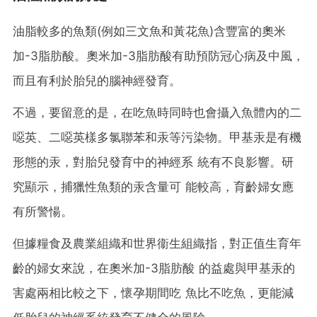
油脂較多的魚類(例如三文魚和黃花魚)含豐富的奧米
加-3脂肪酸。奧米加-3脂肪酸有助預防冠心病及中風，
而且有利於胎兒的腦神經發育。
不過，要留意的是，在吃魚時同時也會攝入魚體內的二
噁英、二噁英樣多氯聯苯和汞等污染物。甲基汞是有機
形態的汞，對胎兒發育中的神經系 統有不良影響。研
究顯示，捕獵性魚類的汞含量可 能較高，育齡婦女應
有所警愓。
但據糧食及農業組織和世界衞生組織指，對正值生育年
齡的婦女來說，在奧米加-3脂肪酸 的益處與甲基汞的
害處兩相比較之下，懷孕期間吃 魚比不吃魚，更能減