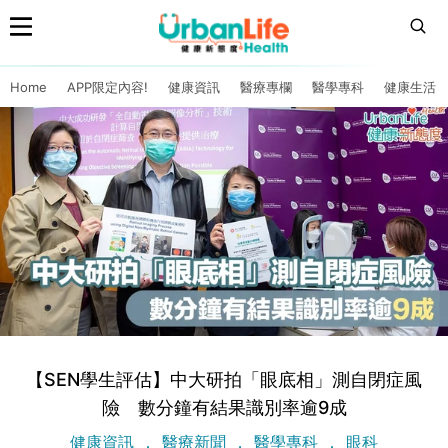
Home
APP限定內容!
健康資訊
醫療專欄
醫學專科
健康生活
【SEN學生評估】中大研拍「眼底相」測自閉症風
險 數分鐘有結果識別率逾9成
健康資訊
醫療新聞
醫學專科
眼科