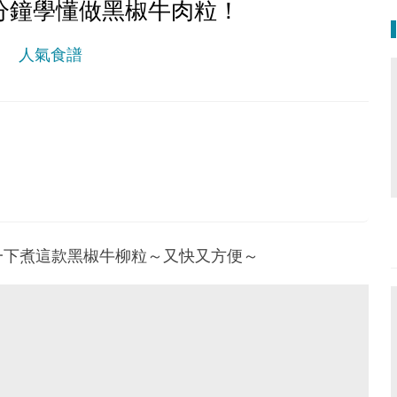
分鐘學懂做黑椒牛肉粒！
人氣食譜
。
一下煮這款黑椒牛柳粒～又快又方便～