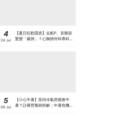
4
【夏日狂歡隱患】去船P、音樂節
驚變「爆肺」？心胸肺外科專科醫
24 Jul
生拆解高瘦男消暑危機
5
【小心中暑】室內冷氣房都會中
暑？註冊營養師拆解：中暑危機及
09 Jul
正確補水 平衡電解質