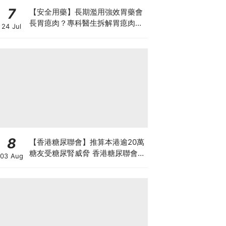
7
【安全用藥】長期濫用強效胃藥會
長胃瘜肉？專科醫生拆解胃瘜肉癌
24 Jul
變風險與切除迷思
8
【香港糖尿聯會】推算本港逾20萬
糖友受糖尿腎威脅 香港糖尿聯會
03 Aug
30周年微電影《腰豆》 揭「糖友
四大僥倖心態」