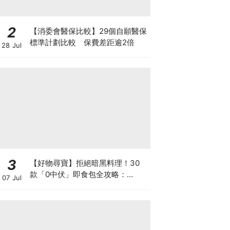
2
【消委會醫保比較】29個自願醫保
標準計劃比較 保費差距逾2倍
28 Jul
3
【好物尋寶】拒絕暗黑料理！30
款「0中伏」即食包全攻略：
07 Jul
MUJI、DONKI、M&S 神級Menu
配搭