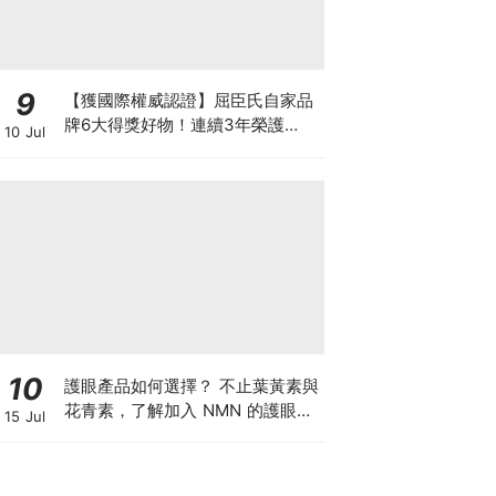
9
【獲國際權威認證】屈臣氏自家品
牌6大得獎好物！連續3年榮護
10 Jul
Monde Selection國際品質大獎
10
護眼產品如何選擇？ 不止葉黃素與
花青素，了解加入 NMN 的護眼方
15 Jul
案