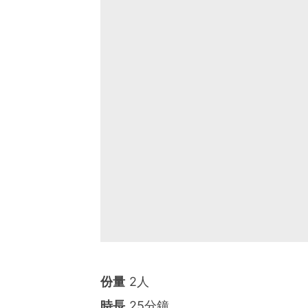
份量
2人
時長
25分鐘