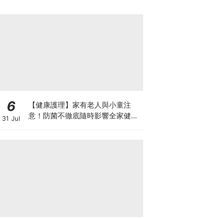
6
【健康護理】家有老人與小童注
意！防菌不徹底隨時影響全家健康
31 Jul
一文看清如何挑選正確的清潔防護