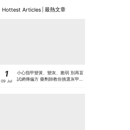
最熱文章
Hottest Articles
1
小心指甲變黃、變灰、脆弱 別再盲
試網傳偏方 藥劑師教你挑選灰甲產
09 Jul
品3大黃金法則