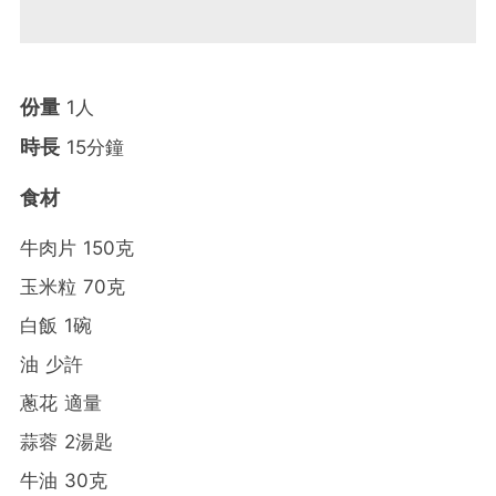
份量
1人
時長
15分鐘
食材
牛肉片 150克
玉米粒 70克
白飯 1碗
油 少許
蔥花 適量
蒜蓉 2湯匙
牛油 30克