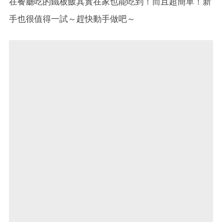
在餐廳吃的鐵板飯其實在家也能吃到！而且超簡單！新
手也很值得一試～趕快動手做吧～