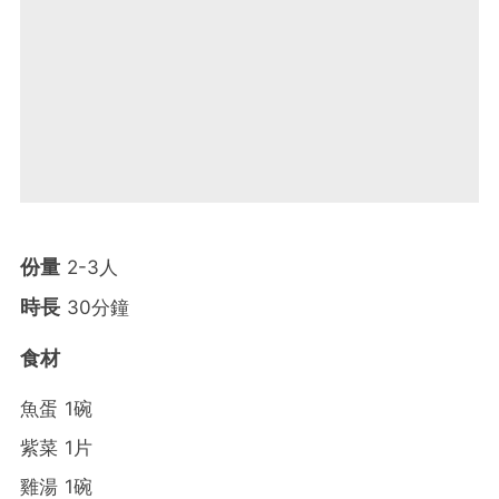
份量
2-3人
時長
30分鐘
食材
魚蛋 1碗
紫菜 1片
雞湯 1碗