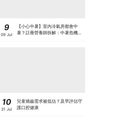
9
【小心中暑】室內冷氣房都會中
暑？註冊營養師拆解：中暑危機及
09 Jul
正確補水 平衡電解質
10
兒童矯齒需求被低估？及早評估守
護口腔健康
31 Jul