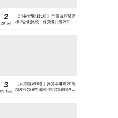
2
【消委會醫保比較】29個自願醫保
標準計劃比較 保費差距逾2倍
28 Jul
3
【香港糖尿聯會】推算本港逾20萬
糖友受糖尿腎威脅 香港糖尿聯會
03 Aug
30周年微電影《腰豆》 揭「糖友
四大僥倖心態」