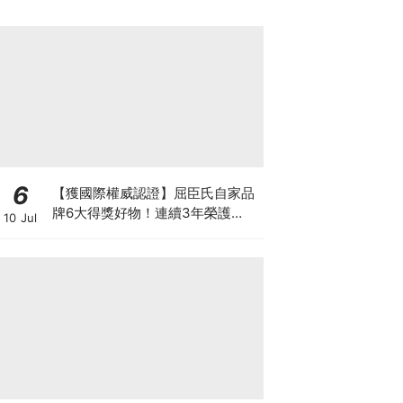
6
【獲國際權威認證】屈臣氏自家品
牌6大得獎好物！連續3年榮護
10 Jul
Monde Selection國際品質大獎