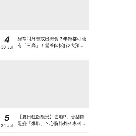
4
經常叫外賣或出街食？年輕都可能
有「三高」！營養師拆解2大預防
30 Jul
關鍵
5
【夏日狂歡隱患】去船P、音樂節
驚變「爆肺」？心胸肺外科專科醫
24 Jul
生拆解高瘦男消暑危機