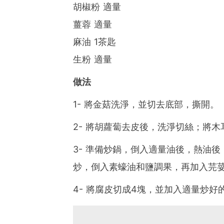
胡椒粉 適量
薑蓉 適量
麻油 1茶匙
生粉 適量
做法
1- 將金菇洗淨，並切去底部，撕開。
2- 將胡蘿蔔去皮後，洗淨切絲；將
3- 準備炒鍋，倒入適量油後，熱油
炒，倒入素蠔油和鹽調果，再加入芫
4- 將腐皮切成4塊，並加入適量炒好