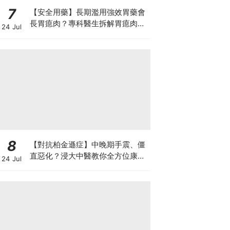
7
【安全用藥】長期濫用強效胃藥會
長胃瘜肉？專科醫生拆解胃瘜肉癌
24 Jul
變風險與切除迷思
8
【對抗柏金遜症】中晚期手震、僵
直惡化？浸大中醫教你全方位康復
24 Jul
自救法（附4大體質食療）