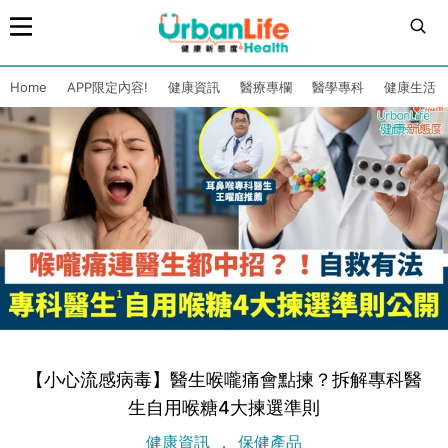
Home
APP限定內容!
健康資訊
醫療專欄
醫學專科
健康生活
【小心流感病毒】醫生喉嚨痛會點揀？拆解專科醫
生自用喉糖4大揀選準則
健康資訊
保健產品