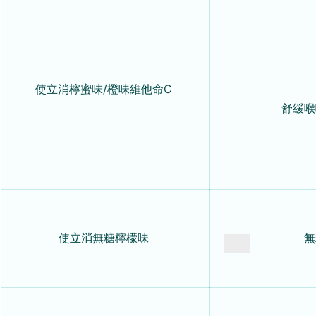
使立消
檸蜜味/橙味維他命C
舒緩喉
使立消無糖檸檬味
無