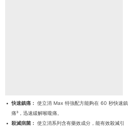
快速鎮痛：
使立消 Max 特強配方能夠在 60 秒快速鎮
痛³
，迅速緩解喉嚨痛。
殺滅
病菌：
使立消系列含有藥效成分，能有效殺滅引