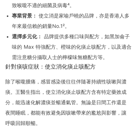
致喉嚨不適的細菌及病毒⁴
。
專業背景：
使立消是家喻戶曉的品牌，亦是香港人多
年來最信賴的銷量No.1²
。
選擇多元化：
品牌提供多種口味與配方，如黑加侖子
味的
Max
特強配方、橙味的化痰止咳配方，以及適合
需注意糖分攝取人士的檸檬味無糖配方等。
針對痰咳症狀：使立消化痰止咳配方
除了喉嚨腫痛，感冒感染後往往伴隨著持續性咳嗽與濃
痰。王醫生指出，使立消化痰止咳配方含有特定藥效成
分，能迅速化解濃痰並暢通氣管。無論是日間工作還是
夜間睡眠，都能有效避免因咳嗽帶來的尷尬與影響，讓
呼吸回歸順暢。