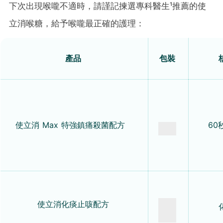
下次出現喉嚨不適時，請謹記揀選專科醫生¹
推薦的
使
立消
喉糖，給予喉嚨最正確的護理：
產品
包裝
使立消
Max 特強鎮痛殺菌配方
60
使立消
化痰止咳配方