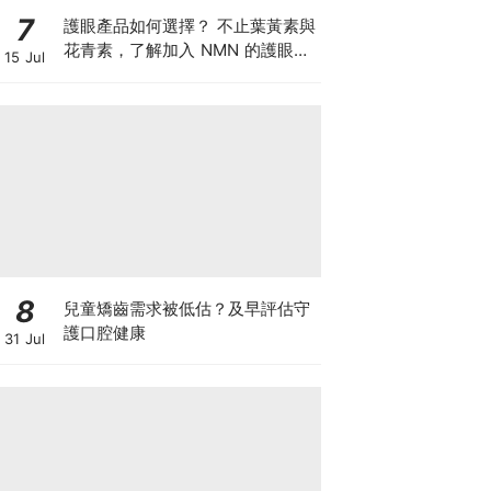
7
護眼產品如何選擇？ 不止葉黃素與
花青素，了解加入 NMN 的護眼方
15 Jul
案
8
兒童矯齒需求被低估？及早評估守
護口腔健康
31 Jul