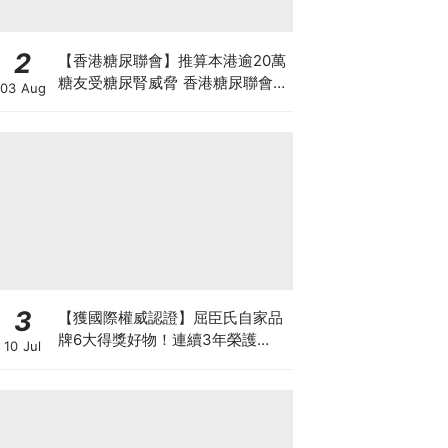
2
【香港糖尿聯會】推算本港逾20萬
糖友受糖尿腎威脅 香港糖尿聯會
03 Aug
30周年微電影《腰豆》 揭「糖友
四大僥倖心態」
3
【獲國際權威認證】屈臣氏自家品
牌6大得獎好物！連續3年榮護
10 Jul
Monde Selection國際品質大獎