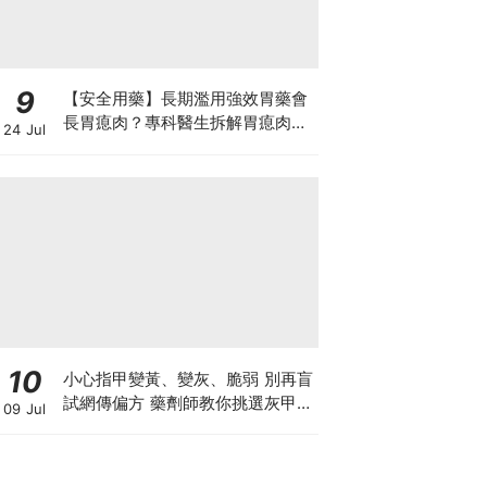
9
【安全用藥】長期濫用強效胃藥會
長胃瘜肉？專科醫生拆解胃瘜肉癌
24 Jul
變風險與切除迷思
10
小心指甲變黃、變灰、脆弱 別再盲
試網傳偏方 藥劑師教你挑選灰甲產
09 Jul
品3大黃金法則