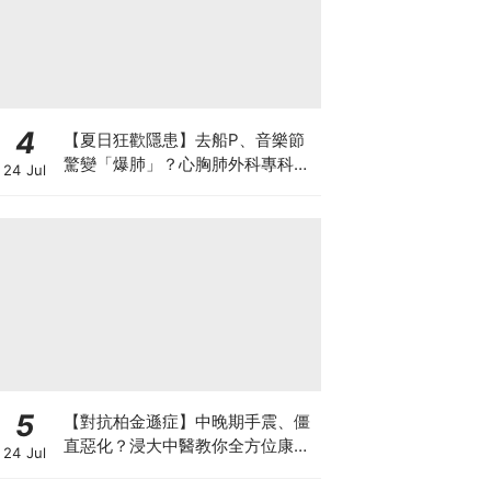
4
【夏日狂歡隱患】去船P、音樂節
驚變「爆肺」？心胸肺外科專科醫
24 Jul
生拆解高瘦男消暑危機
5
【對抗柏金遜症】中晚期手震、僵
直惡化？浸大中醫教你全方位康復
24 Jul
自救法（附4大體質食療）