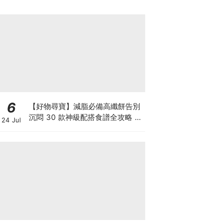
6
【好物尋寶】減脂必備高纖餅告別
沉悶 30 款神級配搭食譜全攻略 日
24 Jul
日也有好早餐！