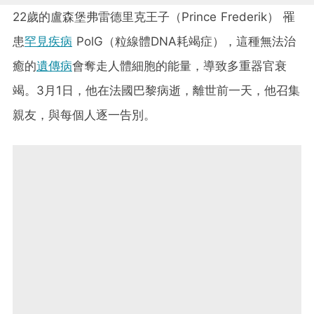
22歲的盧森堡弗雷德里克王子（Prince Frederik） 罹
患
罕見疾病
PolG（粒線體DNA耗竭症），這種無法治
癒的
遺傳病
會奪走人體細胞的能量，導致多重器官衰
竭。3月1日，他在法國巴黎病逝，離世前一天，他召集
親友，與每個人逐一告別。