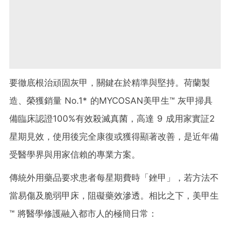
要徹底根治頑固灰甲，關鍵在於精準與堅持。荷蘭製
造、榮獲銷量 No.1* 的MYCOSAN美甲生™ 灰甲掃具
備臨床認證100%有效殺滅真菌，高達 9 成用家實証2
星期見效，使用後完全康復或獲得顯著改善，是近年備
受醫學界與用家信賴的專業方案。
傳統外用藥品要求患者每星期費時「銼甲」，若方法不
當易傷及脆弱甲床，阻礙藥效滲透。相比之下，美甲生
™ 將醫學修護融入都市人的極簡日常：