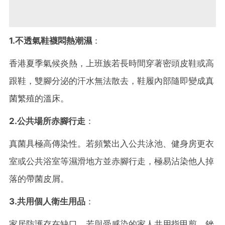
1.不透氣鞋襪悶熱潮濕
：
香港夏季氣候炎熱，上班族若長時間穿著密頭皮鞋或高
跟鞋，雙腳分泌的汗水無法散去，鞋履內部隨即變成真
菌繁殖的溫床。
2.公共場所赤腳行走
：
真菌具極高傳染性。若頻繁出入公共泳池、健身房更衣
室或公共浴室等濕滑地方並赤腳行走，極易沾染他人掉
落的帶菌皮屑。
3.共用個人衛生用品
：
家居防護存在缺口，若與受感染的家人共用指甲剪、銼