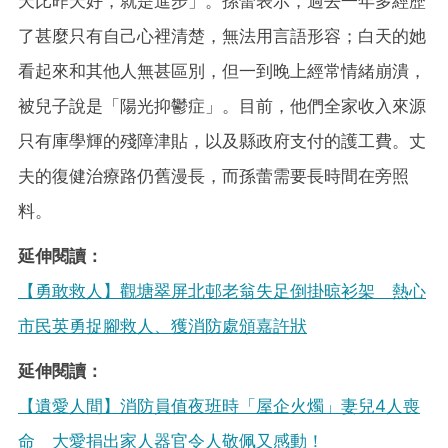
天比昨天好，就是進步」。孫蕾表示，過去一年多經歷
了甚麼只有自己心裡清楚，無法用言語形容；白天的她
看起來和其他人無甚區別，但一到晚上經常情緒崩潰，
被兒子說是「陽光抑鬱症」。目前，他們全家收入來源
只有庫學輝的殘障津貼，以及縣政府支付的護工費。丈
夫的復健治療路仍舊漫長，而孫蕾需要長時間在旁照
料。
延伸閱讀：
【勇敢救人】觀塘翠屏北邨老翁失足倒掛晾衫架 熱心
市民英勇捉腳救人、獲消防處頒嘉許狀
延伸閱讀：
【遺愛人間】消防員值夜班時「屋企火燭」妻兒4人喪
命 大愛捐出家人器官令人敬佩又感動！