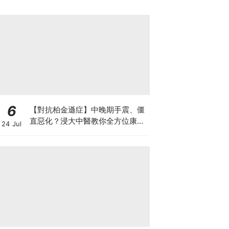
6
【對抗柏金遜症】中晚期手震、僵
直惡化？浸大中醫教你全方位康復
24 Jul
自救法（附4大體質食療）