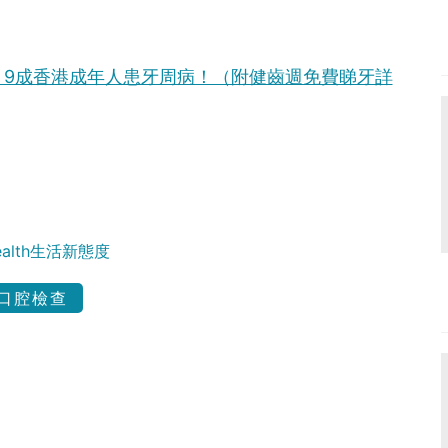
？9成香港成年人患牙周病！（附健齒週免費睇牙詳
Health生活新態度
口腔檢查