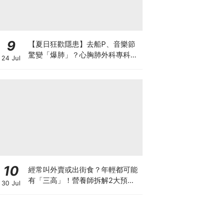
9
【夏日狂歡隱患】去船P、音樂節
驚變「爆肺」？心胸肺外科專科醫
24 Jul
生拆解高瘦男消暑危機
10
經常叫外賣或出街食？年輕都可能
有「三高」！營養師拆解2大預防
30 Jul
關鍵