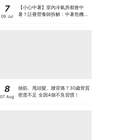
7
【小心中暑】室內冷氣房都會中
暑？註冊營養師拆解：中暑危機及
09 Jul
正確補水 平衡電解質
8
抽筋、甩頭髮、腰背痛？30歲骨質
密度不足 全因4個不良習慣！
07 Aug