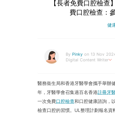
【長者免費口腔檢查】
費口腔檢查：
健
By
Pinky
on 13 Nov 202
Digital Content Writer
A sad soul can be just as
醫務衞生局和香港牙醫學會攜手舉辦健
年，牙醫學會召集過百名香港
註冊牙
一次免費
口腔檢查
和口腔健康諮詢，
檢查口腔的習慣。UL整理計劃報名資