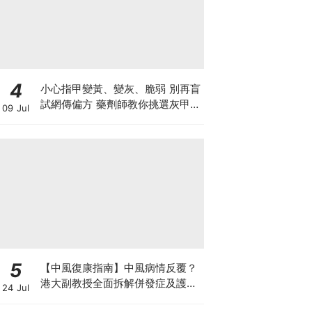
4
小心指甲變黃、變灰、脆弱 別再盲
試網傳偏方 藥劑師教你挑選灰甲產
09 Jul
品3大黃金法則
5
【中風復康指南】中風病情反覆？
港大副教授全面拆解併發症及護理
24 Jul
對策 助患者穩步復康