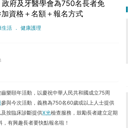
政府及牙醫學會為750名長者免
參加資格＋名額＋報名方式
康生活
健康護理
4
 lethal as a germ.
齒樂頤年活動，以慶祝中華人民共和國成立75周
醫
參與今次活動，義務為750名60歲或以上人士提供
以及按臨床診斷提供
X光
檢查服務，鼓勵長者建立定期
料，有興趣長者要快點報名啦！