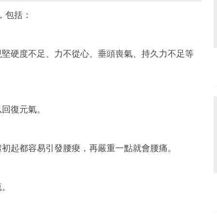
狀，包括：
現堅硬度不足、力不從心、垂頭喪氣、持久力不足等
以回復元氣。
虛初起都容易引發腰痠，再嚴重一點就會腰痛。
疏。