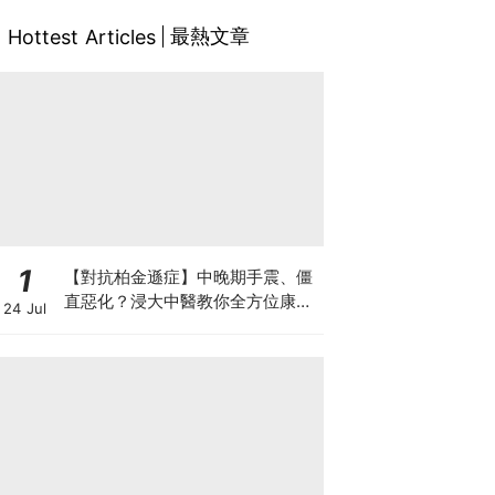
最熱文章
Hottest Articles
1
【對抗柏金遜症】中晚期手震、僵
直惡化？浸大中醫教你全方位康復
24 Jul
自救法（附4大體質食療）