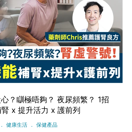
心？瞓極唔夠？ 夜尿頻繁？ 1招
腎 x 提升活力 x 護前列
健康生活
保健產品