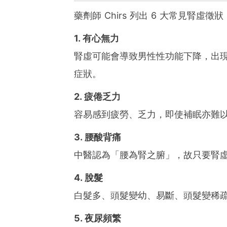
藥劑師 Chirs 列出 6 大常見腎虛徵
1. 有心無力
腎虛可能會導致男性性功能下降，出
症狀。
2. 疲倦乏力
容易感到疲勞、乏力，即使補眠亦難
3. 腰酸背痛
中醫認為「腰為腎之腑」，故只要腎
4. 脫髮
白髮多、頭髮變幼、易斷、頭髮變稀
5. 夜尿頻繁