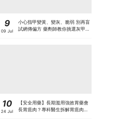
9
小心指甲變黃、變灰、脆弱 別再盲
試網傳偏方 藥劑師教你挑選灰甲產
09 Jul
品3大黃金法則
10
【安全用藥】長期濫用強效胃藥會
長胃瘜肉？專科醫生拆解胃瘜肉癌
24 Jul
變風險與切除迷思