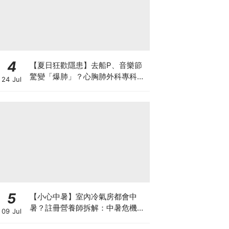
4
【夏日狂歡隱患】去船P、音樂節
驚變「爆肺」？心胸肺外科專科醫
24 Jul
生拆解高瘦男消暑危機
5
【小心中暑】室內冷氣房都會中
暑？註冊營養師拆解：中暑危機及
09 Jul
正確補水 平衡電解質