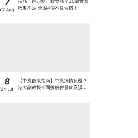
7
抽筋、甩頭髮、腰背痛？30歲骨質
密度不足 全因4個不良習慣！
07 Aug
8
【中風復康指南】中風病情反覆？
港大副教授全面拆解併發症及護理
24 Jul
對策 助患者穩步復康