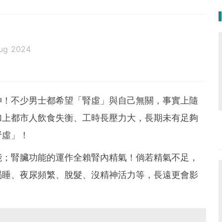
ug 2024
神！不少男士都希望「腎虛」與自己無關，事實上隨
加上都市人飲食失衡、工時長壓力大，長期未有足夠
腎虛」！
能；腎臟功能的運作全賴腎內精氣！倘若精氣不足，
渴睡、夜尿頻繁、脫髮、沒精神活力等，長遠更會影