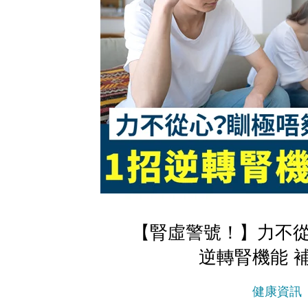
【腎虛警號！】力不從
逆轉腎機能 補
健康資訊