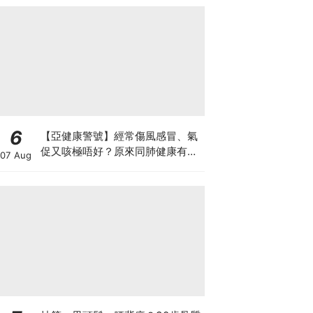
6
【亞健康警號】經常傷風感冒、氣
促又咳極唔好？原來同肺健康有
07 Aug
關！