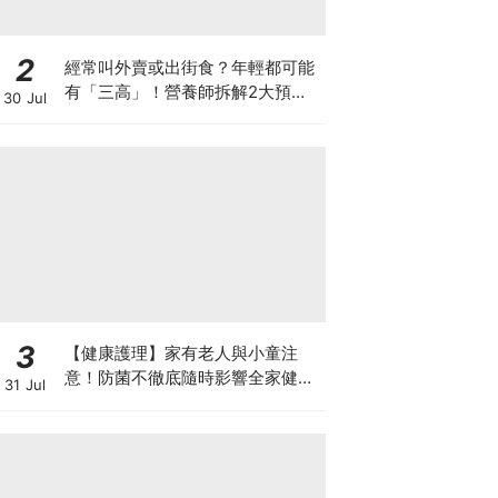
2
經常叫外賣或出街食？年輕都可能
有「三高」！營養師拆解2大預防
30 Jul
關鍵
3
【健康護理】家有老人與小童注
意！防菌不徹底隨時影響全家健康
31 Jul
一文看清如何挑選正確的清潔防護