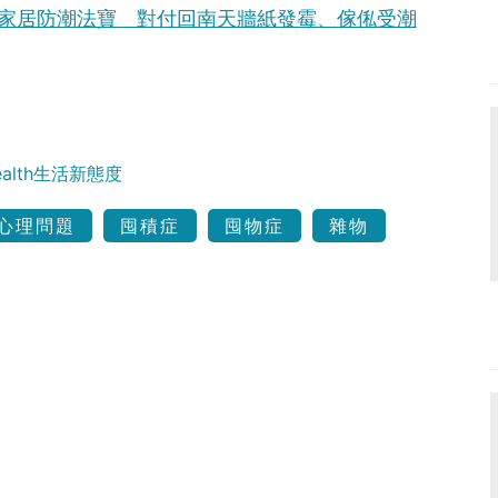
用家居防潮法寶 對付回南天牆紙發霉、傢俬受潮
Health生活新態度
心理問題
囤積症
囤物症
雜物