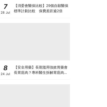
7
【消委會醫保比較】29個自願醫保
標準計劃比較 保費差距逾2倍
28 Jul
8
【安全用藥】長期濫用強效胃藥會
長胃瘜肉？專科醫生拆解胃瘜肉癌
24 Jul
變風險與切除迷思