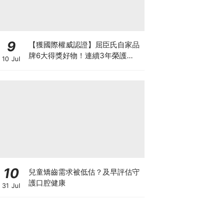
9
【獲國際權威認證】屈臣氏自家品
牌6大得獎好物！連續3年榮護
10 Jul
Monde Selection國際品質大獎
10
兒童矯齒需求被低估？及早評估守
護口腔健康
31 Jul