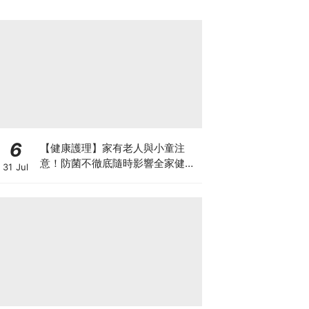
6
【健康護理】家有老人與小童注
意！防菌不徹底隨時影響全家健康
31 Jul
一文看清如何挑選正確的清潔防護