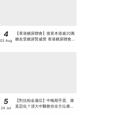
4
【香港糖尿聯會】推算本港逾20萬
糖友受糖尿腎威脅 香港糖尿聯會
03 Aug
30周年微電影《腰豆》 揭「糖友
四大僥倖心態」
5
【對抗柏金遜症】中晚期手震、僵
直惡化？浸大中醫教你全方位康復
24 Jul
自救法（附4大體質食療）