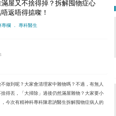
堆滿屋又不捨得掉？拆解囤物症心
揾唔返唔得掂㗎！
療專欄
專科醫生
4
 lethal as a germ.
做不做到呢？大家會清理家中雜物嗎？不過，有無人
不捨得丟，「大掃除」過後仍然滿屋雜物？大家要小
」，今次有精神科專科陳君訥醫生拆解囤物症病人的