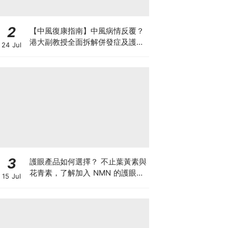
2
【中風復康指南】中風病情反覆？
港大副教授全面拆解併發症及護理
24 Jul
對策 助患者穩步復康
3
護眼產品如何選擇？ 不止葉黃素與
花青素，了解加入 NMN 的護眼方
15 Jul
案