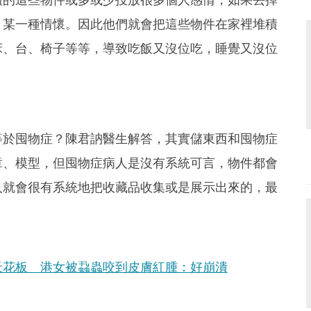
、某一種情懷。因此他們就會把這些物件在家裡堆積
床、台、椅子等等，導致吃飯又沒位吃，睡覺又沒位
等於囤物症？陳君訥醫生解答，其實儲東西和囤物症
章、模型，但囤物症病人是沒有系統可言，物件都會
人就會很有系統地把收藏品收集或是展示出來的，最
天花板 港女被蝨蟲咬到皮膚紅腫：好崩潰