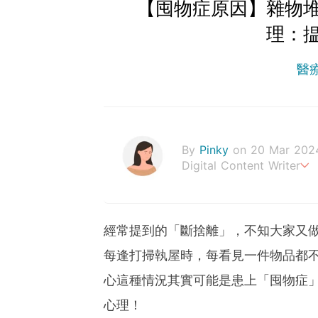
【囤物症原因】雜物
理：
醫
By
Pinky
on 20 Mar 202
Digital Content Writer
A sad soul can be just as
經常提到的「斷捨離」，不知大家又
每逢打掃執屋時，每看見一件物品都
心這種情況其實可能是患上「囤物症
心理！