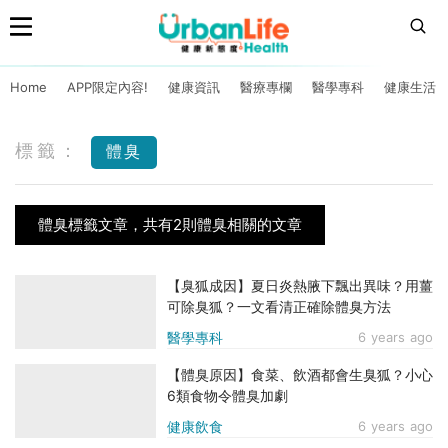
Home
APP限定內容!
健康資訊
醫療專欄
醫學專科
健康生活
標籤：
體臭
體臭標籤文章，共有2則體臭相關的文章
【臭狐成因】夏日炎熱腋下飄出異味？用薑
可除臭狐？一文看清正確除體臭方法
醫學專科
6 years ago
【體臭原因】食菜、飲酒都會生臭狐？小心
6類食物令體臭加劇
健康飲食
6 years ago