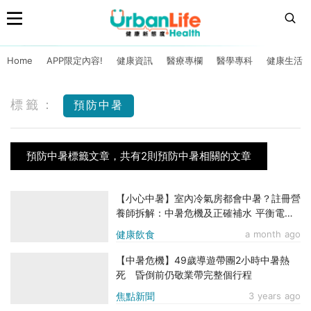
Home
APP限定內容!
健康資訊
醫療專欄
醫學專科
健康生活
標籤：
預防中暑
預防中暑標籤文章，共有2則預防中暑相關的文章
【小心中暑】室內冷氣房都會中暑？註冊營
養師拆解：中暑危機及正確補水 平衡電解
質
健康飲食
a month ago
【中暑危機】49歲導遊帶團2小時中暑熱
死 昏倒前仍敬業帶完整個行程
焦點新聞
3 years ago