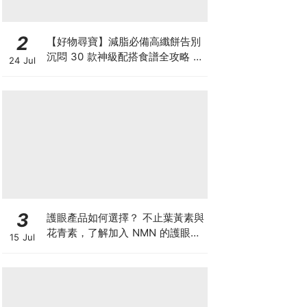
2
【好物尋寶】減脂必備高纖餅告別
沉悶 30 款神級配搭食譜全攻略 日
24 Jul
日也有好早餐！
3
護眼產品如何選擇？ 不止葉黃素與
花青素，了解加入 NMN 的護眼方
15 Jul
案