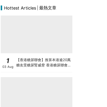
最熱文章
Hottest Articles
1
【香港糖尿聯會】推算本港逾20萬
糖友受糖尿腎威脅 香港糖尿聯會
03 Aug
30周年微電影《腰豆》 揭「糖友
四大僥倖心態」