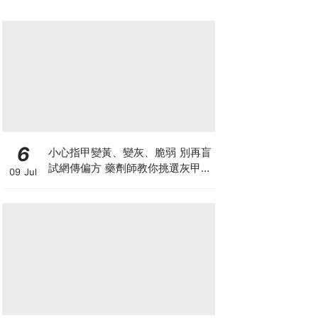
6
小心指甲變黃、變灰、脆弱 別再盲
試網傳偏方 藥劑師教你挑選灰甲產
09 Jul
品3大黃金法則