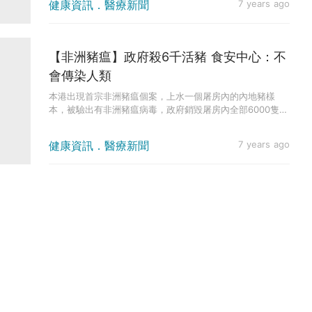
健康資訊．醫療新聞
7 years ago
【非洲豬瘟】政府殺6千活豬 食安中心：不
會傳染人類
本港出現首宗非洲豬瘟個案，上水一個屠房內的內地豬樣
本，被驗出有非洲豬瘟病毒，政府銷毀屠房內全部6000隻
豬，並進行消毒工...
健康資訊．醫療新聞
7 years ago