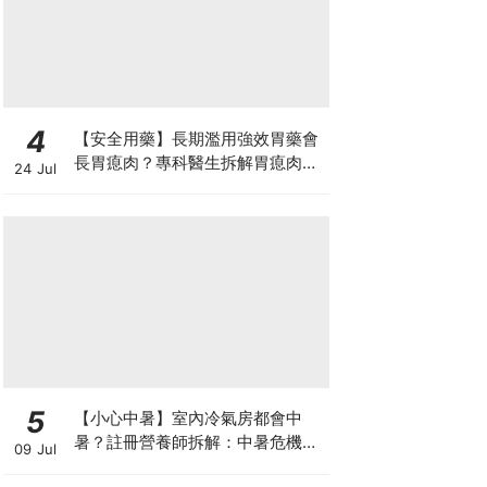
4
【安全用藥】長期濫用強效胃藥會
長胃瘜肉？專科醫生拆解胃瘜肉癌
24 Jul
變風險與切除迷思
5
【小心中暑】室內冷氣房都會中
暑？註冊營養師拆解：中暑危機及
09 Jul
正確補水 平衡電解質