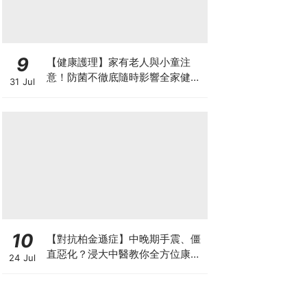
9
【健康護理】家有老人與小童注
意！防菌不徹底隨時影響全家健康
31 Jul
一文看清如何挑選正確的清潔防護
10
【對抗柏金遜症】中晚期手震、僵
直惡化？浸大中醫教你全方位康復
24 Jul
自救法（附4大體質食療）