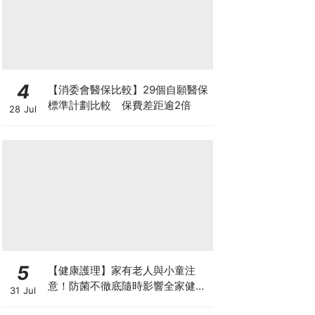
4
【消委會醫保比較】29個自願醫保
標準計劃比較 保費差距逾2倍
28 Jul
5
【健康護理】家有老人與小童注
意！防菌不徹底隨時影響全家健康
31 Jul
一文看清如何挑選正確的清潔防護