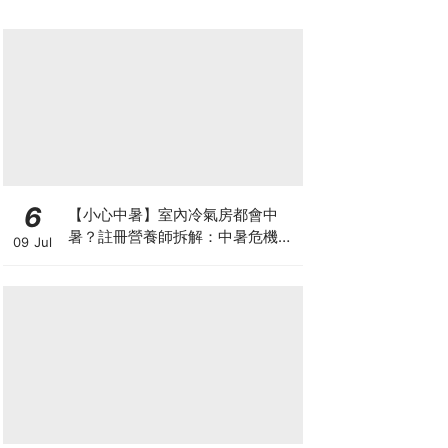
6
【小心中暑】室內冷氣房都會中
暑？註冊營養師拆解：中暑危機及
09 Jul
正確補水 平衡電解質