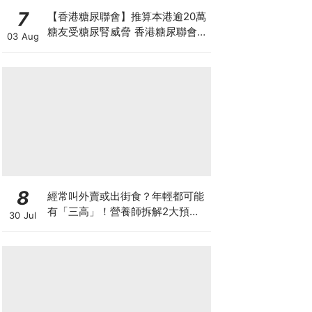
7
【香港糖尿聯會】推算本港逾20萬
糖友受糖尿腎威脅 香港糖尿聯會
03 Aug
30周年微電影《腰豆》 揭「糖友
四大僥倖心態」
8
經常叫外賣或出街食？年輕都可能
有「三高」！營養師拆解2大預防
30 Jul
關鍵