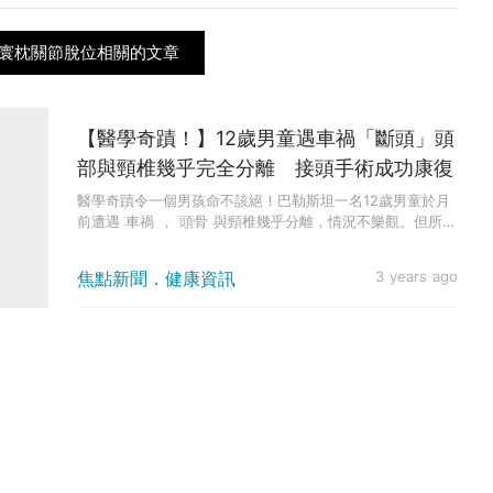
側寰枕關節脫位相關的文章
【醫學奇蹟！】12歲男童遇車禍「斷頭」頭
部與頸椎幾乎完全分離 接頭手術成功康復
醫學奇蹟令一個男孩命不該絕！巴勒斯坦一名12歲男童於月
前遭遇 車禍 ， 頭骨 與頸椎幾乎分離，情況不樂觀。但所幸
他被送入...
焦點新聞．健康資訊
3 years ago