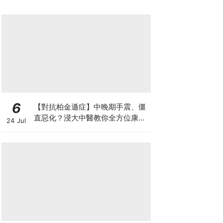
四大僥倖心態」
6
【對抗柏金遜症】中晚期手震、僵
直惡化？浸大中醫教你全方位康復
24 Jul
自救法（附4大體質食療）