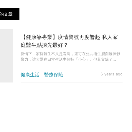
的文章
【健康靠專業】疫情警號再度響起 私人家
庭醫生點揀先最好？
疫情下，家庭醫生不只是看病，還可在公共衞生層面發揮影
響力，讓大眾在日常生活中保持「小心」。但其實除了...
健康生活．醫療保險
6 years ago