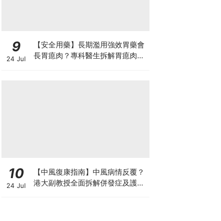
9
【安全用藥】長期濫用強效胃藥會
長胃瘜肉？專科醫生拆解胃瘜肉癌
24 Jul
變風險與切除迷思
10
【中風復康指南】中風病情反覆？
港大副教授全面拆解併發症及護理
24 Jul
對策 助患者穩步復康