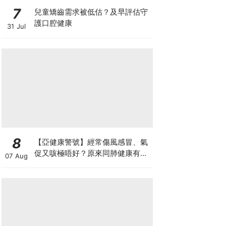
7
兒童矯齒需求被低估？及早評估守
護口腔健康
31 Jul
8
【亞健康警號】經常傷風感冒、氣
促又咳極唔好？原來同肺健康有
07 Aug
關！