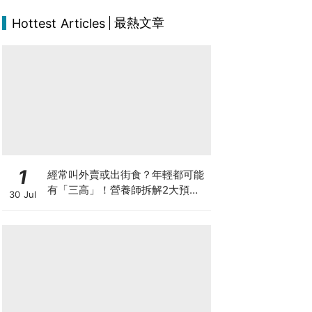
最熱文章
Hottest Articles
1
經常叫外賣或出街食？年輕都可能
有「三高」！營養師拆解2大預防
30 Jul
關鍵