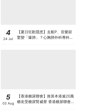
4
【夏日狂歡隱患】去船P、音樂節
驚變「爆肺」？心胸肺外科專科醫
24 Jul
生拆解高瘦男消暑危機
5
【香港糖尿聯會】推算本港逾20萬
糖友受糖尿腎威脅 香港糖尿聯會
03 Aug
30周年微電影《腰豆》 揭「糖友