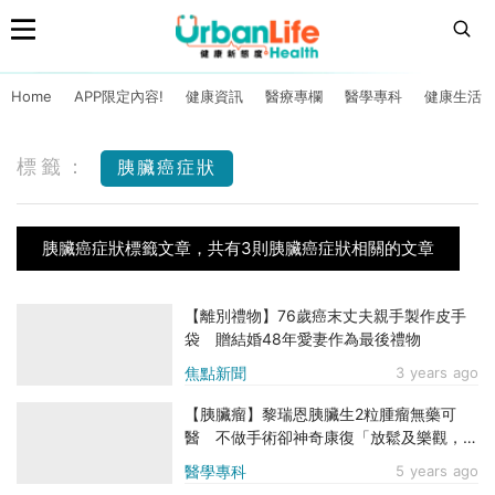
Home
APP限定內容!
健康資訊
醫療專欄
醫學專科
健康生活
標籤：
胰臟癌症狀
胰臟癌症狀標籤文章，共有3則胰臟癌症狀相關的文章
【離別禮物】76歲癌末丈夫親手製作皮手
袋 贈結婚48年愛妻作為最後禮物
焦點新聞
3 years ago
【胰臟瘤】黎瑞恩胰臟生2粒腫瘤無藥可
醫 不做手術卻神奇康復「放鬆及樂觀，凡
事都有可能」
醫學專科
5 years ago