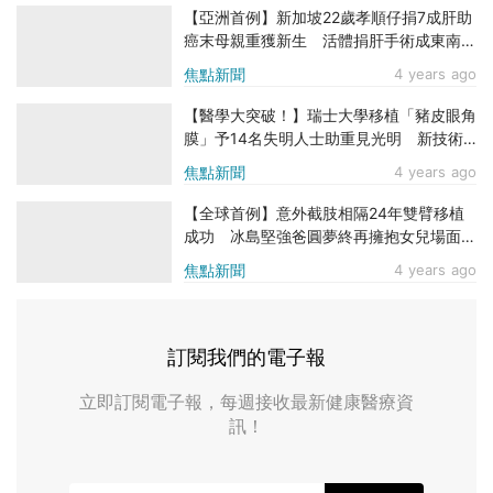
【亞洲首例】新加坡22歲孝順仔捐7成肝助
癌末母親重獲新生 活體捐肝手術成東南亞
首例！
焦點新聞
4 years ago
【醫學大突破！】瑞士大學移植「豬皮眼角
膜」予14名失明人士助重見光明 新技術
無需縫合更安全
焦點新聞
4 years ago
【全球首例】意外截肢相隔24年雙臂移植
成功 冰島堅強爸圓夢終再擁抱女兒場面感
人
焦點新聞
4 years ago
訂閱我們的電子報
立即訂閱電子報，每週接收最新健康醫療資
訊！