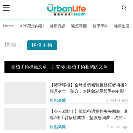
Home
APP限定內容!
健康資訊
醫療專欄
醫學專科
健康生活
標籤：
移植手術
移植手術標籤文章，共有5則移植手術相關的文章
【豬腎移植】全球首例豬腎臟移植者術後2
個月身亡 院方：無跡象顯示與手術有關
焦點新聞
2 years ago
【令人感動！】單親爸遇意外失去四肢、相
隔7年手臂移植成功 堅強爸圓夢：終於能
夠用雙臂擁抱女兒
焦點新聞
3 years ago