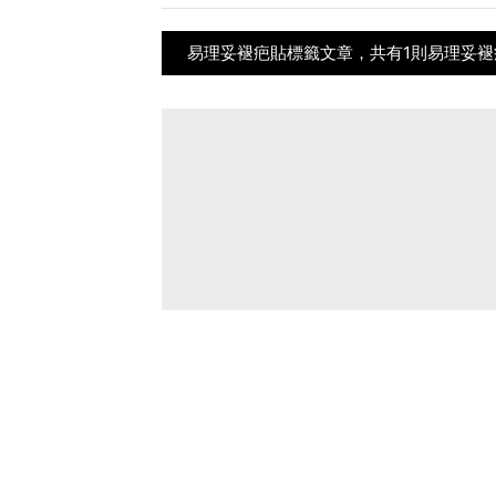
易理妥褪疤貼標籤文章，共有1則易理妥褪