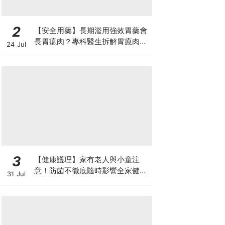
2
【安全用藥】長期濫用強效胃藥會
長胃瘜肉？專科醫生拆解胃瘜肉癌
24 Jul
變風險與切除迷思
3
【健康護理】家有老人與小童注
意！防菌不徹底隨時影響全家健康
31 Jul
一文看清如何挑選正確的清潔防護