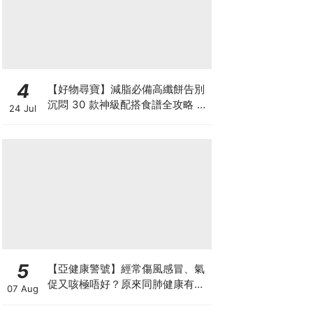
4
【好物尋寶】減脂必備高纖餅告別
沉悶 30 款神級配搭食譜全攻略 日
24 Jul
日也有好早餐！
5
【亞健康警號】經常傷風感冒、氣
促又咳極唔好？原來同肺健康有
07 Aug
關！