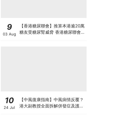
9
【香港糖尿聯會】推算本港逾20萬
糖友受糖尿腎威脅 香港糖尿聯會
03 Aug
30周年微電影《腰豆》 揭「糖友
四大僥倖心態」
10
【中風復康指南】中風病情反覆？
港大副教授全面拆解併發症及護理
24 Jul
對策 助患者穩步復康