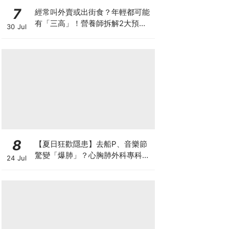
7
經常叫外賣或出街食？年輕都可能
有「三高」！營養師拆解2大預防
30 Jul
關鍵
8
【夏日狂歡隱患】去船P、音樂節
驚變「爆肺」？心胸肺外科專科醫
24 Jul
生拆解高瘦男消暑危機