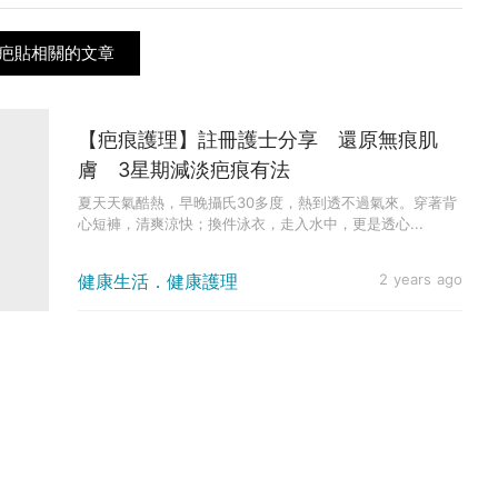
疤貼相關的文章
【疤痕護理】註冊護士分享 還原無痕肌
膚 3星期減淡疤痕有法
夏天天氣酷熱，早晚攝氏30多度，熱到透不過氣來。穿著背
心短褲，清爽涼快；換件泳衣，走入水中，更是透心...
健康生活．健康護理
2 years ago