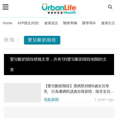
Home
APP限定內容!
健康資訊
醫療專欄
醫學專科
健康生活
標籤：
嬰兒斷奶階段
嬰兒斷奶階段標籤文章，共有1則嬰兒斷奶階段相關的文
章
【嬰兒斷奶階段】寶媽堅持餵9歲女兒母
乳 行為遭網民譴責但母卻指：除非女兒要
停止否則不會停下來
焦點新聞
2 years ago