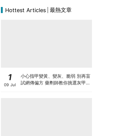
最熱文章
Hottest Articles
1
小心指甲變黃、變灰、脆弱 別再盲
試網傳偏方 藥劑師教你挑選灰甲產
09 Jul
品3大黃金法則