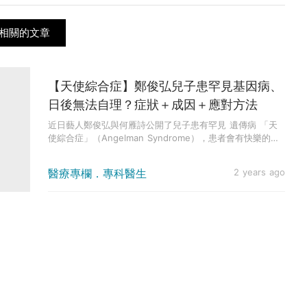
相關的文章
【天使綜合症】鄭俊弘兒子患罕見基因病、
日後無法自理？症狀＋成因＋應對方法
近日藝人鄭俊弘與何雁詩公開了兒子患有罕見 遺傳病 「天
使綜合症」（Angelman Syndrome），患者會有快樂的
舉...
醫療專欄．專科醫生
2 years ago