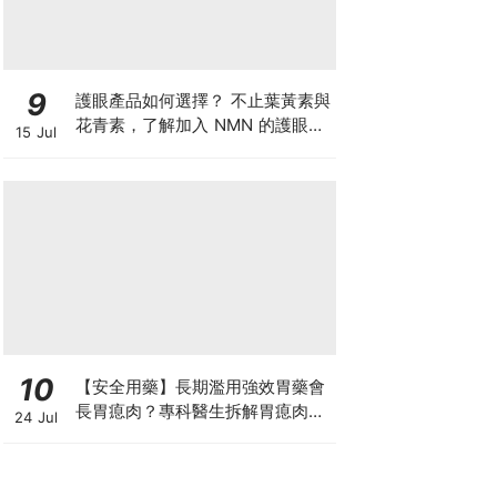
9
護眼產品如何選擇？ 不止葉黃素與
花青素，了解加入 NMN 的護眼方
15 Jul
案
10
【安全用藥】長期濫用強效胃藥會
長胃瘜肉？專科醫生拆解胃瘜肉癌
24 Jul
變風險與切除迷思