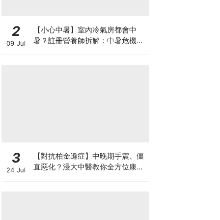
2
【小心中暑】室內冷氣房都會中
暑？註冊營養師拆解：中暑危機及
09 Jul
正確補水 平衡電解質
3
【對抗柏金遜症】中晚期手震、僵
直惡化？浸大中醫教你全方位康復
24 Jul
自救法（附4大體質食療）