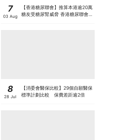
7
【香港糖尿聯會】推算本港逾20萬
糖友受糖尿腎威脅 香港糖尿聯會
03 Aug
30周年微電影《腰豆》 揭「糖友
四大僥倖心態」
8
【消委會醫保比較】29個自願醫保
標準計劃比較 保費差距逾2倍
28 Jul