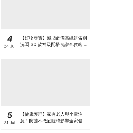
4
【好物尋寶】減脂必備高纖餅告別
沉悶 30 款神級配搭食譜全攻略 日
24 Jul
日也有好早餐！
5
【健康護理】家有老人與小童注
意！防菌不徹底隨時影響全家健康
31 Jul
一文看清如何挑選正確的清潔防護