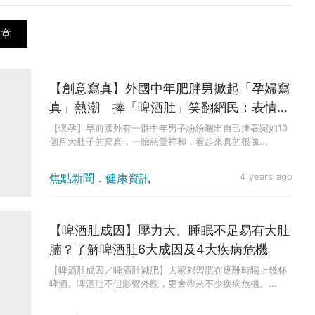
文章
【創意寫真】外國中年肥胖男掀起「孕婦寫
真」熱潮 捧「啤酒肚」笑翻網民：表情很
慈祥
【懷孕】早前國外有一群中年男子紛紛曬出自己捧著宛如10
個月大肚子的寫真，一臉慈愛祥和，看起來真的很像...
焦點新聞．健康資訊
4 years ago
【啤酒肚成因】壓力大、睡眠不足易有大肚
腩？了解啤酒肚6大成因及4大疾病危機
【啤酒肚成因／啤酒肚減肥】大家都習慣在應酬時喝上幾杯
啤酒。啤酒肚不但影響外觀，更會帶來不少疾病危機。...