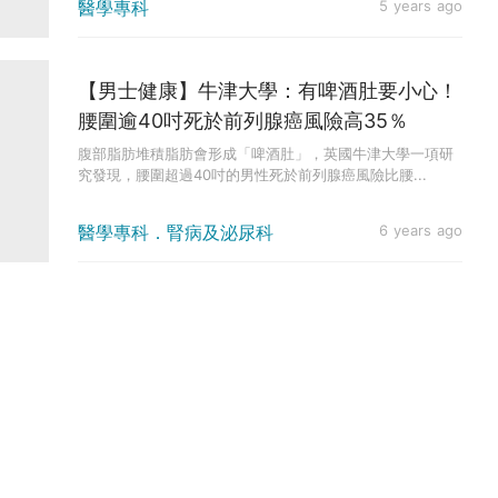
醫學專科
5 years ago
【男士健康】牛津大學：有啤酒肚要小心！
腰圍逾40吋死於前列腺癌風險高35％
腹部脂肪堆積脂肪會形成「啤酒肚」，英國牛津大學一項研
究發現，腰圍超過40吋的男性死於前列腺癌風險比腰...
醫學專科．腎病及泌尿科
6 years ago