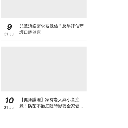
9
兒童矯齒需求被低估？及早評估守
護口腔健康
31 Jul
10
【健康護理】家有老人與小童注
意！防菌不徹底隨時影響全家健康
31 Jul
一文看清如何挑選正確的清潔防護