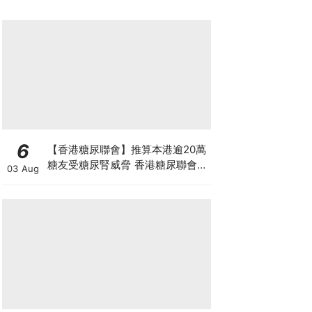
6
【香港糖尿聯會】推算本港逾20萬
糖友受糖尿腎威脅 香港糖尿聯會
03 Aug
30周年微電影《腰豆》 揭「糖友
四大僥倖心態」