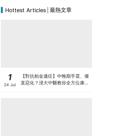
最熱文章
Hottest Articles
1
【對抗柏金遜症】中晚期手震、僵
直惡化？浸大中醫教你全方位康復
24 Jul
自救法（附4大體質食療）