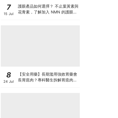
7
護眼產品如何選擇？ 不止葉黃素與
花青素，了解加入 NMN 的護眼方
15 Jul
案
8
【安全用藥】長期濫用強效胃藥會
長胃瘜肉？專科醫生拆解胃瘜肉癌
24 Jul
變風險與切除迷思