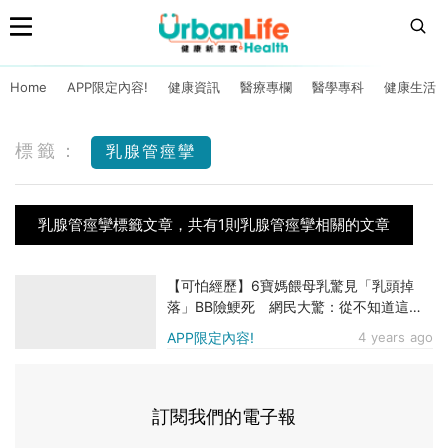
Home
APP限定內容!
健康資訊
醫療專欄
醫學專科
健康生活
標籤：
乳腺管痙攣
乳腺管痙攣標籤文章，共有1則乳腺管痙攣相關的文章
【可怕經歷】6寶媽餵母乳驚見「乳頭掉
落」BB險鯁死 網民大驚：從不知道這種
情況會發生（附乳腺管痙攣成因）
APP限定內容!
4 years ago
訂閱我們的電子報