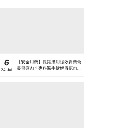
6
【安全用藥】長期濫用強效胃藥會
長胃瘜肉？專科醫生拆解胃瘜肉癌
24 Jul
變風險與切除迷思