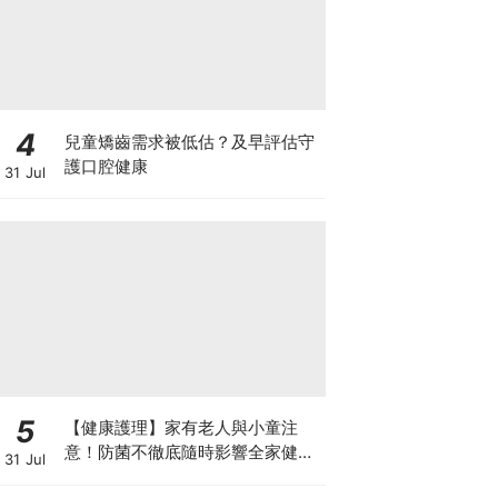
4
兒童矯齒需求被低估？及早評估守
護口腔健康
31 Jul
5
【健康護理】家有老人與小童注
意！防菌不徹底隨時影響全家健康
31 Jul
一文看清如何挑選正確的清潔防護