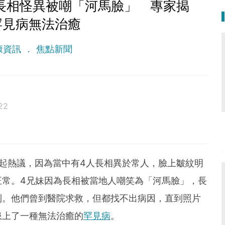
長相怪異被嘲「河馬臉」 專家揭
罕見病無法治癒
康資訊
焦點新聞
22
alth.
起熱議，因為當中有4人長相異於常人，臉上皺紋明
正常。4兄妹因為長相被當地人嘲笑為「河馬臉」，長
利。他們曾到醫院求救，但都找不出病因，直到照片
患上了一種無法治癒的
罕見病
。