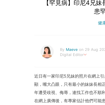
【罕見病】印尼4兄妹
患
健
By
Maeve
on 29 Aug 20
Digital Editor
The greatest wealth is he
近日有一家印尼5兄妹的照片在網上引
顯，嘴大凸眼，只有最小的妹妹長相
年遭受歧視、侮辱，連找工作也不順
在網上廣傳後，有專家估計他們可能