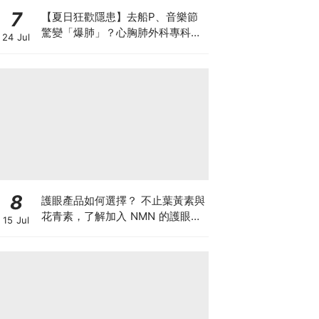
7
【夏日狂歡隱患】去船P、音樂節
驚變「爆肺」？心胸肺外科專科醫
24 Jul
生拆解高瘦男消暑危機
8
護眼產品如何選擇？ 不止葉黃素與
花青素，了解加入 NMN 的護眼方
15 Jul
案