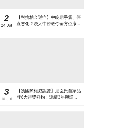
2
【對抗柏金遜症】中晚期手震、僵
直惡化？浸大中醫教你全方位康復
24 Jul
自救法（附4大體質食療）
3
【獲國際權威認證】屈臣氏自家品
牌6大得獎好物！連續3年榮護
10 Jul
Monde Selection國際品質大獎