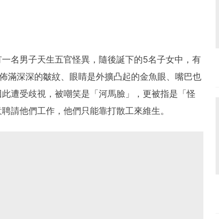
有一名男子天生五官怪異，隨後誕下的5名子女中，有
都佈滿深深的皺紋、眼睛是外擴凸起的金魚眼、嘴巴也
因此遭受歧視，被嘲笑是「河馬臉」，更被指是「怪
意聘請他們工作，他們只能靠打散工來維生。