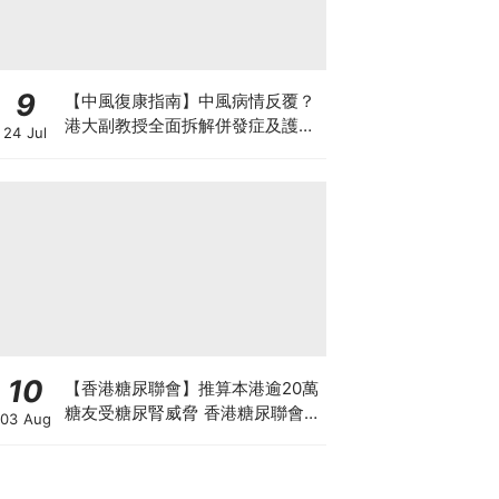
9
【中風復康指南】中風病情反覆？
港大副教授全面拆解併發症及護理
24 Jul
對策 助患者穩步復康
10
【香港糖尿聯會】推算本港逾20萬
糖友受糖尿腎威脅 香港糖尿聯會
03 Aug
30周年微電影《腰豆》 揭「糖友
四大僥倖心態」