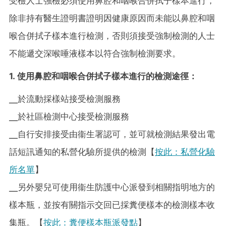
受檢人士強檢必須使用鼻腔和咽喉合併拭子樣本進行，
除非持有醫生證明書證明因健康原因而未能以鼻腔和咽
喉合併拭子樣本進行檢測，否則須接受強制檢測的人士
不能遞交深喉唾液樣本以符合強制檢測要求。
1. 使用鼻腔和咽喉合併拭子樣本進行的檢測途徑：
╴於流動採樣站接受檢測服務
╴於社區檢測中心接受檢測服務
╴自行安排接受由衞生署認可，並可就檢測結果發出電
話短訊通知的私營化驗所提供的檢測【
按此：私營化驗
所名單
】
╴另外嬰兒可使用衞生防護中心派發到相關指明地方的
樣本瓶，並按有關指示交回已採糞便樣本的檢測樣本收
集瓶。【
按此：糞便樣本瓶派發點
】