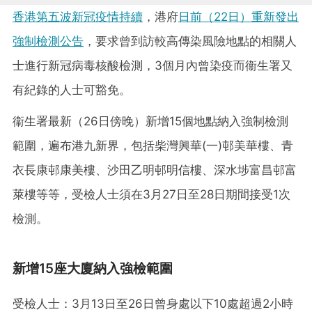
香港第五波新冠疫情持續
，港府
日前（22日）重新發出
強制檢測公告
，要求曾到訪較高傳染風險地點的相關人
士進行新冠病毒核酸檢測，3個月內曾染疫而衞生署又
有紀錄的人士可豁免。
衞生署最新（26日傍晚）新增15個地點納入強制檢測
範圍，遍布港九新界，包括柴灣興華(一)邨美華樓、青
衣長康邨康美樓、沙田乙明邨明信樓、深水埗富昌邨富
萊樓等等，受檢人士須在3月27日至28日期間接受1次
檢測。
新增15座大廈納入強檢範圍
受檢人士：3月13日至26日曾身處以下10處超過2小時