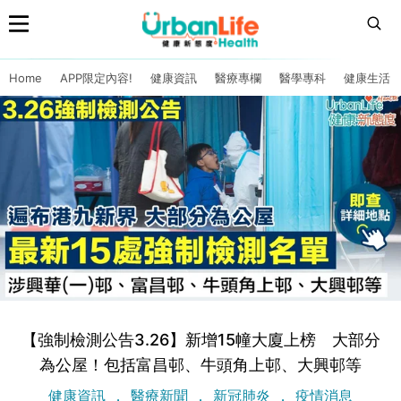
Home
APP限定內容!
健康資訊
醫療專欄
醫學專科
健康生活
【強制檢測公告3.26】新增15幢大廈上榜 大部分
為公屋！包括富昌邨、牛頭角上邨、大興邨等
健康資訊
醫療新聞
新冠肺炎
疫情消息