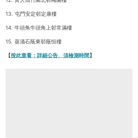
13. 屯門安定邨定康樓
14. 牛頭角牛頭角上邨常滿樓
15. 葵涌石蔭東邨蔭恒樓
【
按此查看：詳細公告、須檢測時間
】