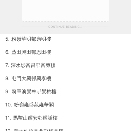
CONTINUE READING
5. 粉嶺華明邨康明樓
6. 藍田興田邨恩田樓
7. 深水埗富昌邨富萊樓
8. 屯門大興邨興泰樓
9. 將軍澳景林邨景棉樓
10. 粉嶺雍盛苑雍華閣
11. 馬鞍山耀安邨耀謙樓
12. 黃大仙竹園北邨梅園樓