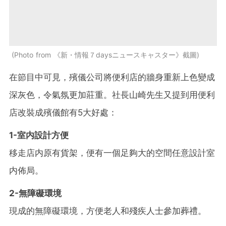
Photo from 《新・情報７daysニュースキャスター》截圖
在節目中可見，殯儀公司將便利店的牆身重新上色變成
深灰色，令氣氛更加莊重。社長山崎先生又提到用便利
店改裝成殯儀館有5大好處：
1-室内設計方便
移走店内原有貨架，便有一個足夠大的空間任意設計室
内佈局。
2-無障礙環境
現成的無障礙環境，方便老人和殘疾人士參加葬禮。