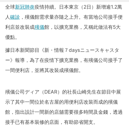
全球
新冠肺炎
疫情持續。日本東京（2日）新增逾1.2萬
人
確診
，殯儀館需求量亦隨之上升。有當地公司接手便
利店並改裝成
殯儀
館，以擴充業務，又稱此做法有5大
優點。
據日本新聞節目《新・情報７daysニュースキャスタ
ー》報導，為了在疫情下擴充業務，有殯儀公司接手了
一間便利店，並將其改裝成殯儀館。
殯儀公司ディア（DEAR）的社長山崎先生在節目中展
示了其中一間位於名古屋的用便利店改裝而成的殯儀
館，指出設計一間新的店舖需要很多時間及金錢，透過
接手已有基本裝修的店面，有助節省開支。