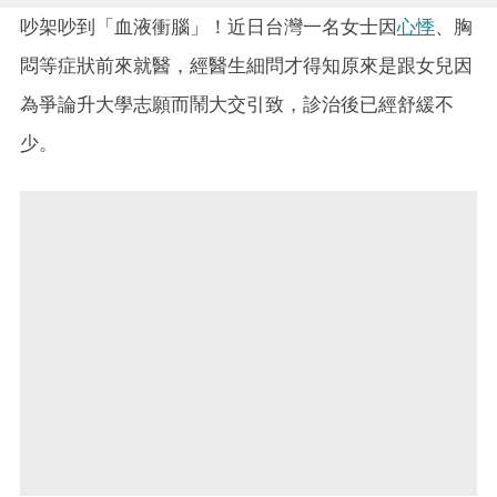
吵架吵到「血液衝腦」！近日台灣一名女士因
心悸
、胸
悶等症狀前來就醫，經醫生細問才得知原來是跟女兒因
為爭論升大學志願而鬧大交引致，診治後已經舒緩不
少。