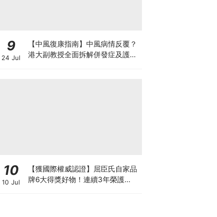
9
【中風復康指南】中風病情反覆？
港大副教授全面拆解併發症及護理
24 Jul
對策 助患者穩步復康
10
【獲國際權威認證】屈臣氏自家品
牌6大得獎好物！連續3年榮護
10 Jul
Monde Selection國際品質大獎