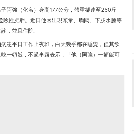
子阿強（化名）身高177公分，體重卻達至260斤
屬重度危險性肥胖。近日他因出現頭暈、胸悶、下肢水腫等
就診，並且住院。
知病患平日工作上夜班，白天幾乎都在睡覺，但其飲
只吃一頓飯，不過李露表示，「他（阿強）一頓飯可