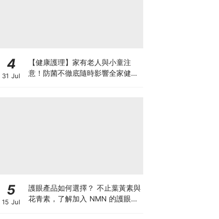
4
【健康護理】家有老人與小童注
意！防菌不徹底隨時影響全家健康
31 Jul
一文看清如何挑選正確的清潔防護
5
護眼產品如何選擇？ 不止葉黃素與
花青素，了解加入 NMN 的護眼方
15 Jul
案