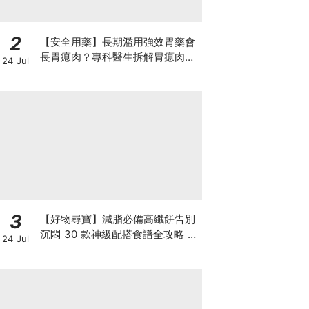
2
【安全用藥】長期濫用強效胃藥會
長胃瘜肉？專科醫生拆解胃瘜肉癌
24 Jul
變風險與切除迷思
3
【好物尋寶】減脂必備高纖餅告別
沉悶 30 款神級配搭食譜全攻略 日
24 Jul
日也有好早餐！