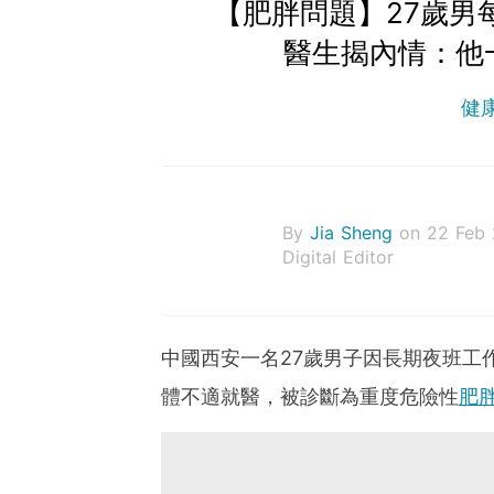
【肥胖問題】27歲男
醫生揭內情：他
健
By
Jia Sheng
on 22 Feb
Digital Editor
中國西安一名27歲男子因長期夜班工
體不適就醫，被診斷為重度危險性
肥