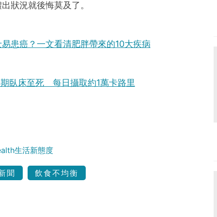
體出狀況就後悔莫及了。
易患癌？一文看清肥胖帶來的10大疾病
長期臥床至死 每日攝取約1萬卡路里
Health生活新態度
新聞
飲食不均衡