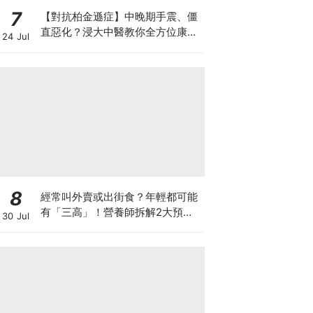
7
【對抗柏金遜症】中晚期手震、僵
直惡化？浸大中醫教你全方位康復
24 Jul
自救法（附4大體質食療）
8
經常叫外賣或出街食？年輕都可能
有「三高」！營養師拆解2大預防
30 Jul
關鍵