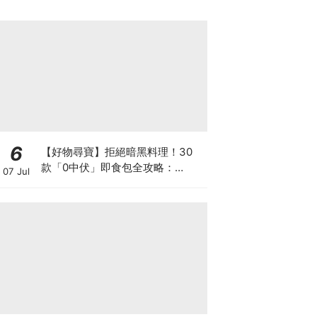
6
【好物尋寶】拒絕暗黑料理！30
款「0中伏」即食包全攻略：
07 Jul
MUJI、DONKI、M&S 神級Menu
配搭