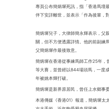
專頁公布簡炳墀死訊，指「香港馬壇
伴下安詳離世，並表示「作為後輩，對簡
簡炳墀兒子，大律師簡永輝表示，父
關，但不方便透露詳情。他的前副練
父簡炳墀作最後致意。
簡炳墀在香港從事練馬師工作25年，
等大賽，並曾經以844場頭馬，一度
年被姚本輝打破。
簡炳墀是新界原居民，曾任上水鄉事委
本港傳媒《香港01》報道，簡炳墀太
次大手術，近年飽受屙血尿困擾。