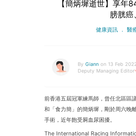
【簡炳墀逝世】享年8
膀胱癌
健康資訊
醫
By
Giann
on 13 Feb 202
Deputy Managing Editor
人生無需太完美，健康快樂
前香港五屆冠軍練馬師，曾任北區區
和「食力簡」的簡炳墀，剛於周六晚離
手術，近年飽受屙血尿困擾。
The International Racing In