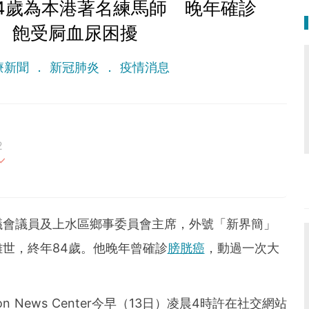
4歲為本港著名練馬師 晚年確診
、飽受屙血尿困擾
療新聞
新冠肺炎
疫情消息
2
最重要。期待與您一起實現健康生活新態度。
議會議員及上水區鄉事委員會主席，外號「新界簡」
世，終年84歲。他晚年曾確診
膀胱癌
，動過一次大
formation News Center今早（13日）凌晨4時許在社交網站