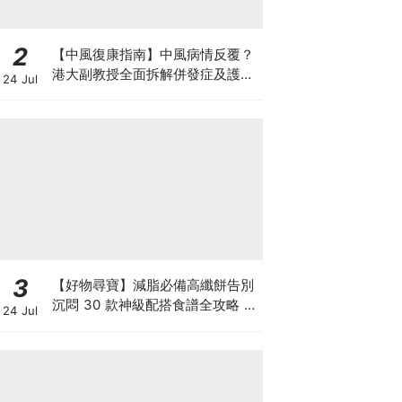
2
【中風復康指南】中風病情反覆？
港大副教授全面拆解併發症及護理
24 Jul
對策 助患者穩步復康
3
【好物尋寶】減脂必備高纖餅告別
沉悶 30 款神級配搭食譜全攻略 日
24 Jul
日也有好早餐！