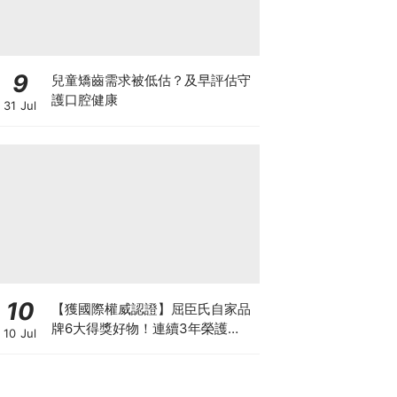
9
兒童矯齒需求被低估？及早評估守
護口腔健康
31 Jul
10
【獲國際權威認證】屈臣氏自家品
牌6大得獎好物！連續3年榮護
10 Jul
Monde Selection國際品質大獎