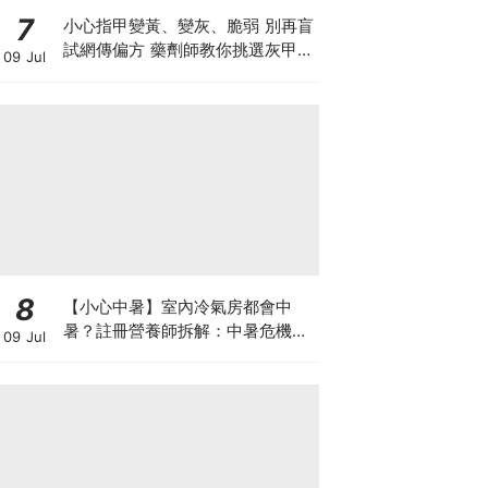
7
小心指甲變黃、變灰、脆弱 別再盲
試網傳偏方 藥劑師教你挑選灰甲產
09 Jul
品3大黃金法則
8
【小心中暑】室內冷氣房都會中
暑？註冊營養師拆解：中暑危機及
09 Jul
正確補水 平衡電解質