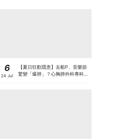
6
【夏日狂歡隱患】去船P、音樂節
驚變「爆肺」？心胸肺外科專科醫
24 Jul
生拆解高瘦男消暑危機