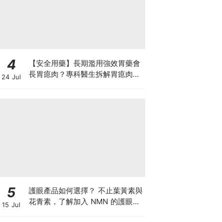
4
【安全用藥】長期濫用強效胃藥會
長胃瘜肉？專科醫生拆解胃瘜肉癌
24 Jul
變風險與切除迷思
5
護眼產品如何選擇？ 不止葉黃素與
花青素，了解加入 NMN 的護眼方
15 Jul
案