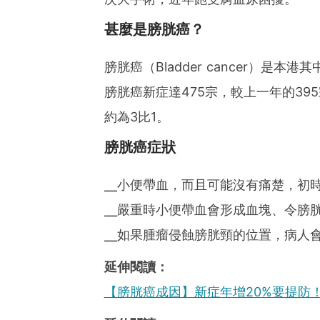
甚麼是膀胱癌？
膀胱癌（Bladder cancer）是
膀胱癌新症達475宗，較上一年的39
約為3比1。
膀胱癌症狀
╴小便帶血，而且可能沒有痛楚，初
╴嚴重時小便帶血會形成血塊、令膀
╴如果腫瘤侵蝕膀胱頸的位置，病人
延伸閱讀：
【膀胱癌成因】新症年增20%要提防