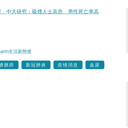
號 中大研究：吸煙人士高危、男性死亡率高
Health生活新態度
膀胱癌
新冠肺炎
疫情消息
血尿