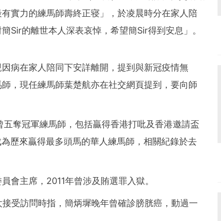
最有實力的練馬師壽終正寝」，於凌晨時分在家人陪
Sir的離世本人深表哀悼，希望簡Sir得到安息」。
親因病在家人陪同下安詳離開，提到與新冠疫情無
馬師，現任練馬師葉楚航亦在社交網頁提到，要向師
曾五奪冠軍練馬師，包括贏得香港打吡及香港邀請盃
成為歷來贏得最多頭馬的華人練馬師，相關紀錄於去
員會主席，2011年曾涉及賄選罪入獄。
太接受訪問時指，簡炳墀晚年曾確診膀胱癌，動過一