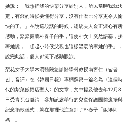
她說：「我想把我的快樂分享給別人，所以當時我就決
定，有錢的時候要懂得分享，沒有什麼比分享更令人愉
快的了。」在說這段話的時候，總統夫人金正淑心有所
感動，緊緊握著朴春子的手，這使朴女士突然語塞，接
著她說，「想起小時候父親也這樣溫暖的牽她的手」，
說完此話，倆人都流下感動眼淚。
梨花女子大學木洞醫院急診醫學科教授南宮仁（남궁
인，音譯）在《韓國日報》專欄撰寫一篇名為〈這個時
代的紫菜飯捲店聖人〉的文章，文中提及他去年12月3
日受青瓦台邀請，參加該處舉行的兒童保護團體褒揚與
紀念捐款儀式，就在那裡他注意到了朴春子「飯捲阿
媽」。