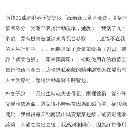
南韓92歲的朴春子婆婆以「綠雨傘兒童基金會」高額捐
款者身分，受邀至表揚活動現場，她說：「我活了九十
多歲，竟有機會被邀請來青瓦台參觀......，這從不在我
的人生計劃中。」。她將這輩子賣紫菜飯捲（김밥，或
譯「紫菜包飯」，即韓國壽司）、省吃儉用存的積蓄全
數捐贈給基金會，這份無私奉獻的精神讓當天在場所有
人大受感動，整場活動掌聲不時響起。
朴春子說：「我出生時就失去母親，家裡很窮，從小和
父親相依為命，還記得小時候常因為飢餓而哭。從10歲
開始，我就得每天到南漢山城賣紫菜包飯，還要避開取
締員，不過在賣出去後，我感到很開心，因為終於能用