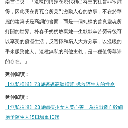
南宮仁說：「這樣的情操在現代利己為主的社會非常難
得，因此我在青瓦台所見到激動人心的故事，不在於華
麗的建築或是高調的會面，而是一個純樸的善良靈魂所
打開的世界。朴春子奶奶放棄她一生默默辛苦勞碌後可
以享受的優渥生活，反選擇和窮人大方分享，以溫暖的
手來服務他人。這種無私的利他主義，是一種值得尊崇
的存在。」
延伸閱讀：
【無私捐贈】73歲婆婆高齡捐腎 拯救陌生人的性命
延伸閱讀：
【無私捐贈】23歲纖瘦少女人美心善 為捐出造血幹細
胞予陌生人15日增重10磅