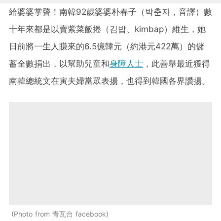
給婆婆掌聲！南韓92歲婆婆朴春子（박춘자，音譯）數
十年來都是以賣紫菜飯捲（김밥、kimbap）維生，她
日前將一生人賺來的6.5億韓元（約港元422萬）的儲
蓄全數捐出，以幫助兒童和
身障人士
，此善舉最近獲得
南韓總統文在寅夫婦當眾表揚，也得到韓國各界讚揚。
Photo from 青瓦台 facebook