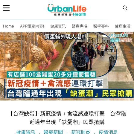
Home
APP限定內容!
健康資訊
醫療專欄
醫學專科
健康生活
【台灣缺蛋】新冠疫情＋禽流感連環打擊 台灣臨
近過年出現「缺蛋潮」民眾搶購
健康資訊
醫療新聞
新冠肺炎
疫情消息