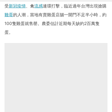
受
新冠疫情
、禽
流感
連環打擊，臨近過年台灣出現搶購
雞蛋
的人潮，當地有賣雞蛋店舖一開門不足半小時，約
100隻雞蛋就售罄。農委估計近期每天缺約2百萬隻
蛋。