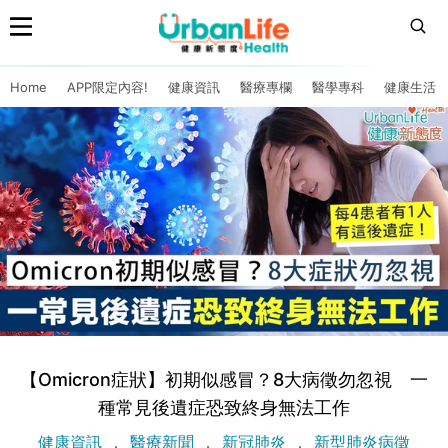
Home
APP限定內容!
健康資訊
醫療專欄
醫學專科
健康生活
【Omicron症狀】初期似感冒？8大病徵勿忽視 一
種常見後遺症恐致終身無法工作
健康資訊
醫療新聞
新冠肺炎
新型肺炎病徵