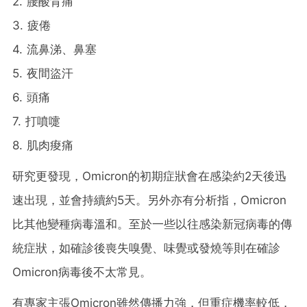
2. 腰酸背痛
3. 疲倦
4. 流鼻涕、鼻塞
5. 夜間盜汗
6. 頭痛
7. 打噴嚏
8. 肌肉痠痛
研究更發現，Omicron的初期症狀會在感染約2天後迅
速出現，並會持續約5天。另外亦有分析指，Omicron
比其他變種病毒溫和。至於一些以往感染新冠病毒的傳
統症狀，如確診後喪失嗅覺、味覺或發燒等則在確診
Omicron病毒後不太常見。
有專家主張Omicron雖然傳播力強，但重症機率較低，