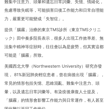
難集中注意力、頭暈和遺忘日常詞彙、失憶、情緒化，
焦慮導致失眠等，可能損害日後工作能力和日常自理能
力，嚴重更可能變成「失智症」。
提供「腦霧」治療的東京TMS診所（東京TMSクリニ
ック）田中奏多院長表示，很多人出現工作效率差、無
法集中精神等症狀時，往往會以為是疲勞，但其實這都
可能是「腦霧」所致。
美國西北大學（Northwestern University）研究亦發
現， 81%新冠肺炎輕症患者，曾在病後出現「腦霧」，
常見的情形包括失憶、思維混亂、難集中注意力、頭
暈，以及遺忘日常詞彙等。有染疫後康復人士提及，
「腦霧」的情形會影響工作能力與日常運作，有人甚至
因此難以返回工作崗位。