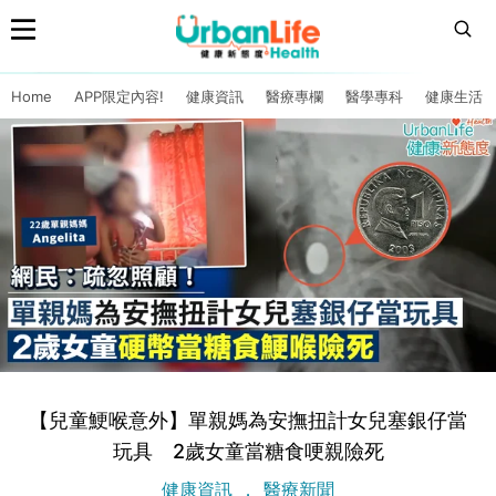
Home
APP限定內容!
健康資訊
醫療專欄
醫學專科
健康生活
【兒童鯁喉意外】單親媽為安撫扭計女兒塞銀仔當
玩具 2歲女童當糖食哽親險死
健康資訊
醫療新聞