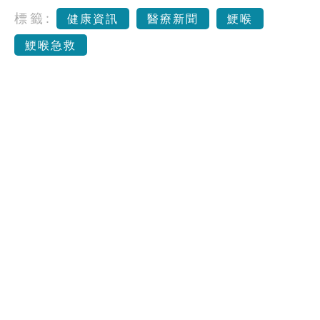
標籤:
健康資訊
醫療新聞
鯁喉
鯁喉急救