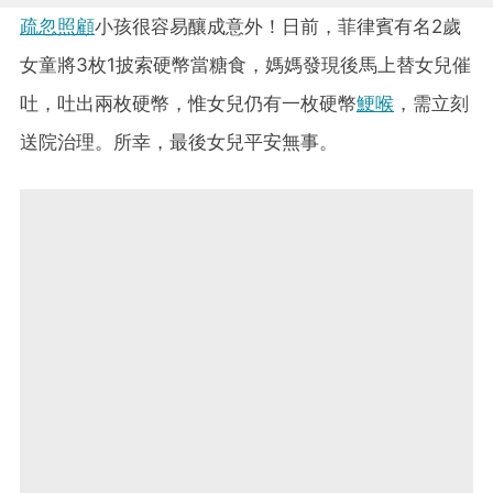
疏忽照顧
小孩很容易釀成意外！日前，菲律賓有名2歲
女童將3枚1披索硬幣當糖食，媽媽發現後馬上替女兒催
吐，吐出兩枚硬幣，惟女兒仍有一枚硬幣
鯁喉
，需立刻
送院治理。所幸，最後女兒平安無事。