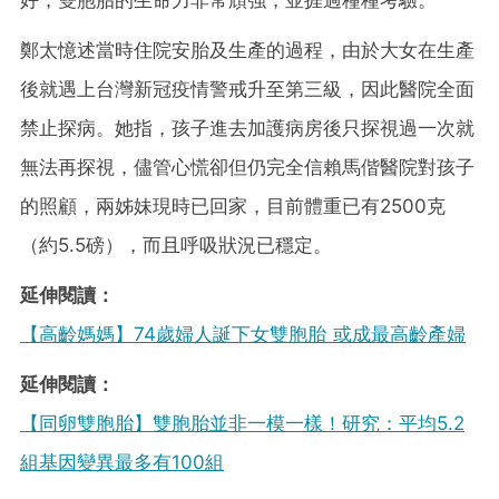
鄭太憶述當時住院安胎及生產的過程，由於大女在生產
後就遇上台灣新冠疫情警戒升至第三級，因此醫院全面
禁止探病。她指，孩子進去加護病房後只探視過一次就
無法再探視，儘管心慌卻但仍完全信賴馬偕醫院對孩子
的照顧，兩姊妹現時已回家，目前體重已有2500克
（約5.5磅），而且呼吸狀況已穩定。
延伸閱讀：
【高齡媽媽】74歲婦人誕下女雙胞胎 或成最高齡產婦
延伸閱讀：
【同卵雙胞胎】雙胞胎並非一模一樣！研究：平均5.2
組基因變異最多有100組