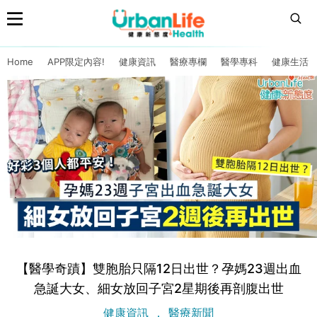
Home
APP限定內容!
健康資訊
醫療專欄
醫學專科
健康生活
【醫學奇蹟】雙胞胎只隔12日出世？孕媽23週出血
急誕大女、細女放回子宮2星期後再剖腹出世
健康資訊
醫療新聞