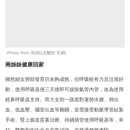
Photo from 馬偕紀念醫院 官網
兩姊妹健康回家
雖然細女肺部發育仍未夠成熟，但呼吸較有力且活潑好
動，使用呼吸器僅三天後即可拔除氣管內管，改為使用
經鼻呼吸器支持。而大女則一路面對著肺水腫、肺出
血、低血壓、腦室出血等難關，並需接受動脈導管結紮
手術、腎上腺皮質素治療、持續插管使用呼吸器等，幸
好，雙胞胎的生命力非常頑強，並捱過種種考驗。