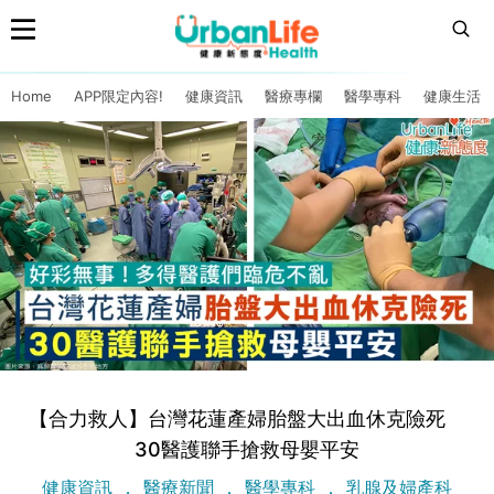
Home
APP限定內容!
健康資訊
醫療專欄
醫學專科
健康生活
【合力救人】台灣花蓮產婦胎盤大出血休克險死
30醫護聯手搶救母嬰平安
健康資訊
醫療新聞
醫學專科
乳腺及婦產科