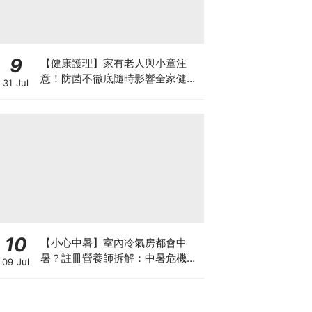
9
【健康護理】家有老人與小童注
意！防菌不徹底隨時影響全家健康
31 Jul
一文看清如何挑選正確的清潔防護
10
【小心中暑】室內冷氣房都會中
暑？註冊營養師拆解：中暑危機及
09 Jul
正確補水 平衡電解質