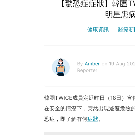
【驚恐症症狀】韓團T
明星患
健康資訊
醫療新
By
Amber
on 19 Aug 20
Reporter
韓團TWICE成員定延昨日（18日）宣
在安全的情況下，突然出現逃避危險
恐症，即了解有何
症狀
。