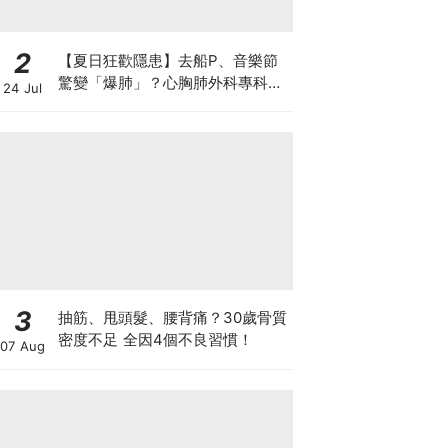
2
【夏日狂歡隱患】去船P、音樂節
驚變「爆肺」？心胸肺外科專科醫
24 Jul
生拆解高瘦男消暑危機
3
抽筋、甩頭髮、腰背痛？30歲骨質
密度不足 全因4個不良習慣！
07 Aug