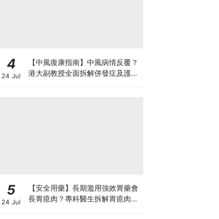
4
【中風復康指南】中風病情反覆？
港大副教授全面拆解併發症及護理
24 Jul
對策 助患者穩步復康
5
【安全用藥】長期濫用強效胃藥會
長胃瘜肉？專科醫生拆解胃瘜肉癌
24 Jul
變風險與切除迷思