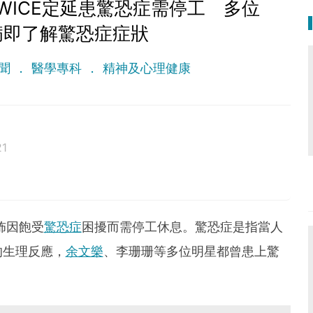
WICE定延患驚恐症需停工 多位
病即了解驚恐症症狀
聞
醫學專科
精神及心理健康
21
佈因飽受
驚恐症
困擾而需停工休息。驚恐症是指當人
的生理反應，
余文樂
、李珊珊等多位明星都曾患上驚