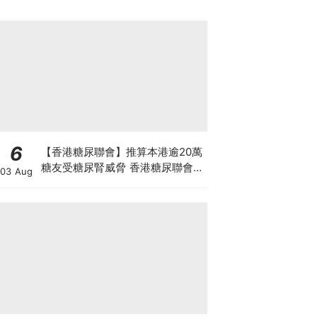
6
【香港糖尿聯會】推算本港逾20萬
糖友受糖尿腎威脅 香港糖尿聯會
03 Aug
30周年微電影《腰豆》 揭「糖友
四大僥倖心態」