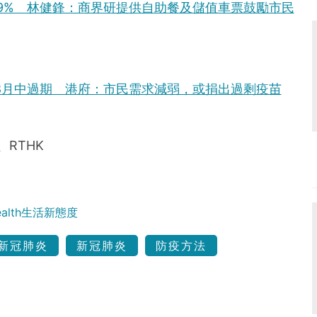
9% 林健鋒：商界研提供自助餐及儲值車票鼓勵市民
8月中過期 港府：市民需求減弱，或捐出過剩疫苗
al、RTHK
Health生活新態度
新冠肺炎
新冠肺炎
防疫方法