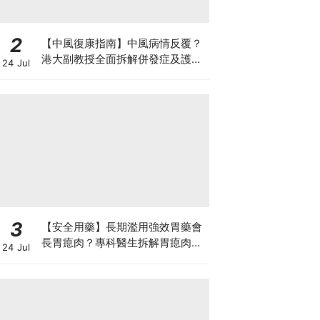
2
【中風復康指南】中風病情反覆？
港大副教授全面拆解併發症及護理
24 Jul
對策 助患者穩步復康
3
【安全用藥】長期濫用強效胃藥會
長胃瘜肉？專科醫生拆解胃瘜肉癌
24 Jul
變風險與切除迷思