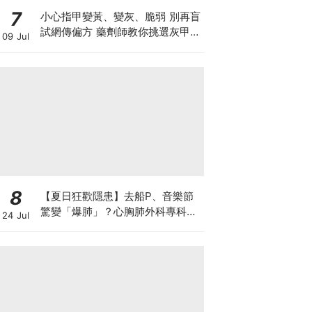
7
小心指甲變黃、變灰、脆弱 別再盲
試網傳偏方 藥劑師教你挑選灰甲產
09 Jul
品3大黃金法則
8
【夏日狂歡隱患】去船P、音樂節
驚變「爆肺」？心胸肺外科專科醫
24 Jul
生拆解高瘦男消暑危機