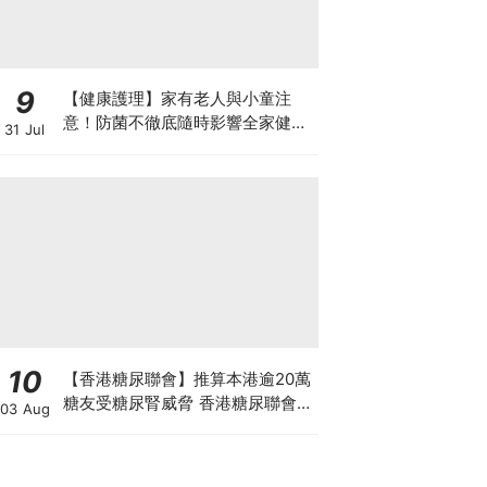
9
【健康護理】家有老人與小童注
意！防菌不徹底隨時影響全家健康
31 Jul
一文看清如何挑選正確的清潔防護
10
【香港糖尿聯會】推算本港逾20萬
糖友受糖尿腎威脅 香港糖尿聯會
03 Aug
30周年微電影《腰豆》 揭「糖友
四大僥倖心態」