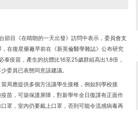
商台節目《在晴朗的一天出發》訪問中表示，委員會支
釋，在復星藥廠早前在《新英倫醫學雜誌》公布研究
復必泰疫苗，產生的抗體比16至25歲群組高出1.8倍，
不少委員已表態同意該建議。
，當局應提供多個方法讓學生接種，例如到學校接
種疫苗，可築保護屏障，對新學年全日復課有正面作
除口罩，室內仍要戴上口罩，否則可能令流感病毒再