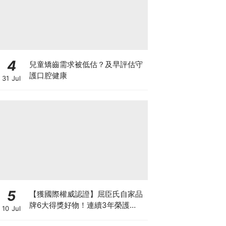
4
兒童矯齒需求被低估？及早評估守
護口腔健康
31 Jul
5
【獲國際權威認證】屈臣氏自家品
牌6大得獎好物！連續3年榮護
10 Jul
Monde Selection國際品質大獎