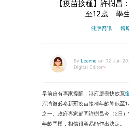
【疫苗接種】許樹昌
至12歲 學
健康資訊
醫
By
Leanne
on 02 Jun 20
Digital Editor
Stay healthy everyday!
早前曾有專家提醒，港府應盡快放寬
府將復必泰新冠疫苗接種年齡降低至1
之一、政府專家顧問許樹昌今（2日
年齡門檻，相信很容易能作出決定。