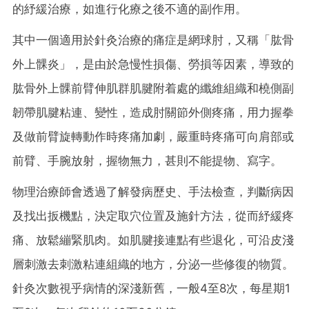
的紓緩治療，如進行化療之後不適的副作用。
其中一個適用於針灸治療的痛症是網球肘，又稱「肱骨
外上髁炎」，是由於急慢性損傷、勞損等因素，導致的
肱骨外上髁前臂伸肌群肌腱附着處的纖維組織和橈側副
韌帶肌腱粘連、變性，造成肘關節外側疼痛，用力握拳
及做前臂旋轉動作時疼痛加劇，嚴重時疼痛可向肩部或
前臂、手腕放射，握物無力，甚則不能提物、寫字。
物理治療師會透過了解發病歷史、手法檢查，判斷病因
及找出扳機點，決定取穴位置及施針方法，從而紓緩疼
痛、放鬆繃緊肌肉。如肌腱接連點有些退化，可沿皮淺
層刺激去刺激粘連組織的地方，分泌一些修復的物質。
針灸次數視乎病情的深淺新舊，一般4至8次，每星期1