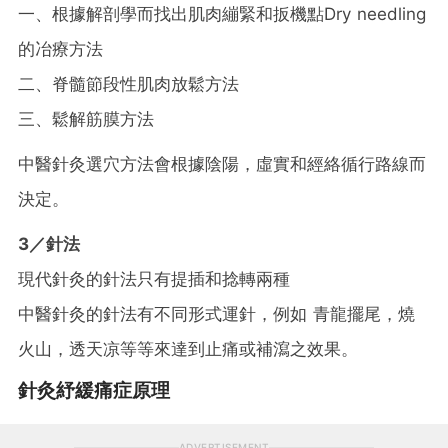
一、根據解剖學而找出肌肉繃緊和扳機點Dry needling
的冶療方法
二、脊髓節段性肌肉放鬆方法
三、鬆解筋膜方法
中醫針灸選穴方法會根據陰陽，虛實和經絡循行路線而
決定。
3／針法
現代針灸的針法只有提插和捻轉兩種
中醫針灸的針法有不同形式運針，例如 青龍擺尾，燒
火山，透天凉等等來達到止痛或補瀉之效果。
針灸紓緩痛症原理
ADVERTISEMENT