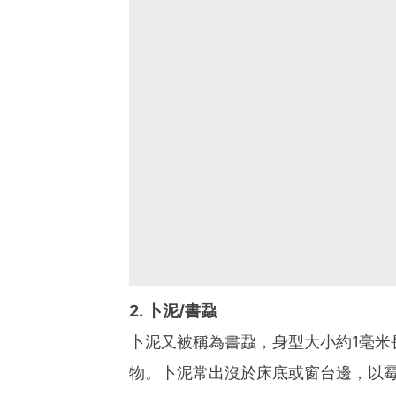
2. 卜泥/書蝨
卜泥又被稱為書蝨，身型大小約1毫米
物。卜泥常出沒於床底或窗台邊，以