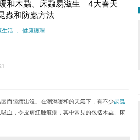
暖和木蝨、床蝨易滋生 4大春天
昆蟲和防蟲方法
康生活
健康護理
21
蟲因而陸續出沒。在潮濕暖和的天氣下，有不少
昆蟲
人吸血，令皮膚紅腫痕癢，其中常見的包括木蝨、床