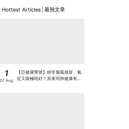
最熱文章
Hottest Articles
1
【亞健康警號】經常傷風感冒、氣
促又咳極唔好？原來同肺健康有
07 Aug
關！