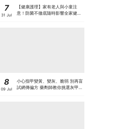
7
【健康護理】家有老人與小童注
意！防菌不徹底隨時影響全家健康
31 Jul
一文看清如何挑選正確的清潔防護
8
小心指甲變黃、變灰、脆弱 別再盲
試網傳偏方 藥劑師教你挑選灰甲產
09 Jul
品3大黃金法則