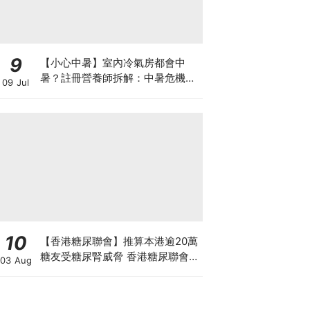
9
【小心中暑】室內冷氣房都會中
暑？註冊營養師拆解：中暑危機及
09 Jul
正確補水 平衡電解質
10
【香港糖尿聯會】推算本港逾20萬
糖友受糖尿腎威脅 香港糖尿聯會
03 Aug
30周年微電影《腰豆》 揭「糖友
四大僥倖心態」