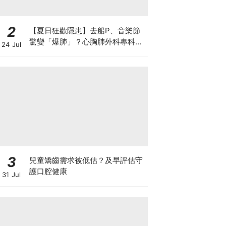
2
【夏日狂歡隱患】去船P、音樂節
驚變「爆肺」？心胸肺外科專科醫
24 Jul
生拆解高瘦男消暑危機
3
兒童矯齒需求被低估？及早評估守
護口腔健康
31 Jul