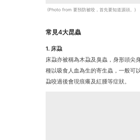
Photo from 要預防被咬，首先要知道源頭。
常見4大昆蟲
1. 床蝨
床蝨亦被稱為木蝨及臭蟲，身形頭尖
種以吸食人血為生的寄生蟲，一般可
蝨咬過後會現痕癢及紅腫等症狀。