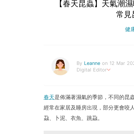
【春天昆蟲】天氣潮濕
常見
健
By
Leanne
on 12 Mar 20
Digital Editor
Stay healthy everyday!
春天
是佈滿著濕氣的季節，不同的昆
經常在家居及睡房出現，部分更會咬
蝨、卜泥、衣魚、跳蝨。