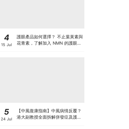
4
護眼產品如何選擇？ 不止葉黃素與
花青素，了解加入 NMN 的護眼方
15 Jul
案
5
【中風復康指南】中風病情反覆？
港大副教授全面拆解併發症及護理
24 Jul
對策 助患者穩步復康